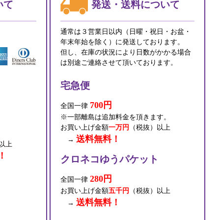
いて
発送・送料について
通常は３営業日以内（日曜・祝日・お盆・
年末年始を除く）に発送しております。
但し、在庫の状況により日数がかかる場合
は別途ご連絡させて頂いております。
宅急便
700円
全国一律
※一部離島は追加料金を頂きます。
お買い上げ金額
一万円
（税抜）以上
送料無料！
→
以上
！
クロネコゆうパケット
280円
全国一律
お買い上げ金額
五千円
（税抜）以上
送料無料！
→