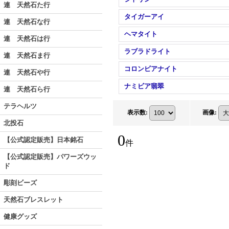
連 天然石た行
タイガーアイ
連 天然石な行
ヘマタイト
連 天然石は行
ラブラドライト
連 天然石ま行
コロンビアナイト
連 天然石や行
ナミビア翡翠
連 天然石ら行
テラヘルツ
表示数
:
画像
:
北投石
0
【公式認定販売】日本銘石
件
【公式認定販売】パワーズウッ
ド
彫刻ビーズ
天然石ブレスレット
健康グッズ