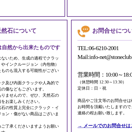
天然石について
お問合せにつ
は自然から出来たものです
TEL:06-6210-2001
Mail:info-net@stoneclub
はないため、生成の過程でクラッ
）やインクルージョン（内包物）
たものも混入する可能性がござい
営業時間：10:00～18:0
（休憩時間 12:30～13:30）
ック及び内面クラックや人為的で
定休日：日・祝
然の傷などもございます。
ありませんので、ぜひ、天然石の
商品やご注文等のお問合せは
情をお楽しみください。
お時間を頂戴いたしますので
然石の性質上完全にクラック・イ
連絡の程お願い致します。
ジョン・傷がない商品はございま
→ メールでのお問合せは
めご了承くださいますようお願い