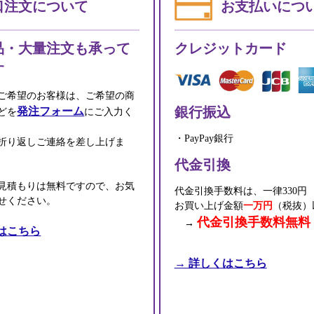
口注文について
お支払いにつ
品・大量注文も承って
クレジットカード
す
ご希望のお客様は、ご希望の商
銀行振込
発注フォーム
どを
にご入力く
・PayPay銀行
折り返しご連絡を差し上げま
代金引換
見積もりは無料ですので、お気
代金引換手数料は、一律330円
せください。
お買い上げ金額
一万円
（税抜）
代金引換手数料無料
→
はこちら
→ 詳しくはこちら