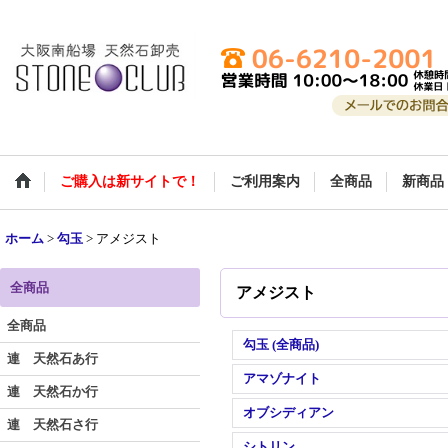
ご購入は新サイトで！
ご利用案内
全商品
新商品
ホーム
>
勾玉
>
アメジスト
全商品
アメジスト
全商品
勾玉 (全商品)
連 天然石あ行
アマゾナイト
連 天然石か行
オブシディアン
連 天然石さ行
シトリン