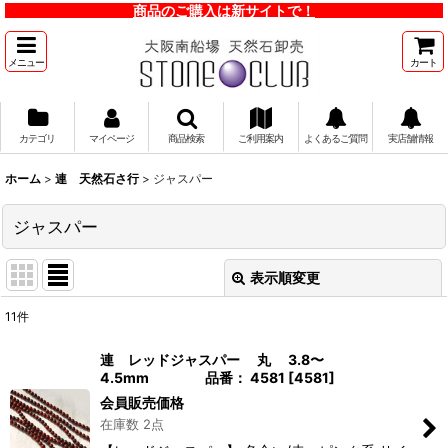
商品のご購入は新サイトで！
メニュー
カート
カテゴリ
マイページ
商品検索
ご利用案内
よくあるご質問
実店舗情報
ホーム
>
連 天然石さ行
>
ジャスパー
ジャスパー
表示順変更
閉じる
11
件
表示数
:
連 レッドジャスパー 丸 3.8〜
4.5mm 品番： 4581
[
4581
]
並び順
:
会員販売価格
在庫数 2点
絞り込む