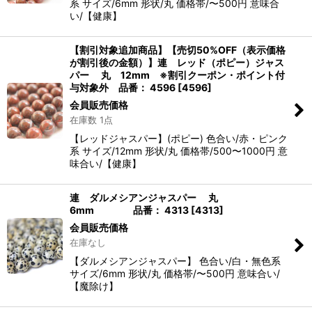
系 サイズ/6mm 形状/丸 価格帯/〜500円 意味合
い/【健康】
【割引対象追加商品】【売切50%OFF（表示価格
が割引後の金額）】連 レッド（ポピー）ジャス
パー 丸 12mm ※割引クーポン・ポイント付
与対象外 品番： 4596
[
4596
]
会員販売価格
在庫数 1点
【レッドジャスパー】(ポピー) 色合い/赤・ピンク
系 サイズ/12mm 形状/丸 価格帯/500〜1000円 意
味合い/【健康】
連 ダルメシアンジャスパー 丸
6mm 品番： 4313
[
4313
]
会員販売価格
在庫なし
【ダルメシアンジャスパー】 色合い/白・無色系
サイズ/6mm 形状/丸 価格帯/〜500円 意味合い/
【魔除け】