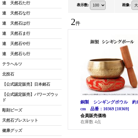
連 天然石た行
表示数
:
画像
:
連 天然石な行
2
件
連 天然石は行
連 天然石ま行
連 天然石や行
連 天然石ら行
テラヘルツ
北投石
【公式認定販売】日本銘石
【公式認定販売】パワーズウッ
ド
銅製 シンギングボウル 約1
cm 品番：10369
[
10369
]
彫刻ビーズ
会員販売価格
天然石ブレスレット
在庫数 4点
健康グッズ