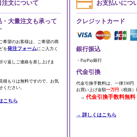
口注文について
お支払いにつ
品・大量注文も承って
クレジットカード
す
ご希望のお客様は、ご希望の商
銀行振込
発注フォーム
どを
にご入力く
・PayPay銀行
折り返しご連絡を差し上げま
代金引換
見積もりは無料ですので、お気
代金引換手数料は、一律330円
せください。
お買い上げ金額
一万円
（税抜）
代金引換手数料無料
→
はこちら
→ 詳しくはこちら