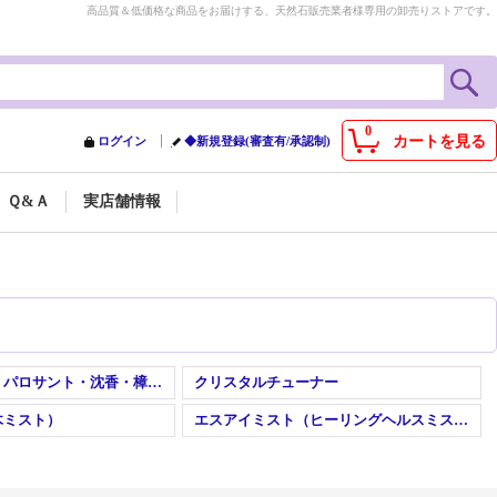
高品質＆低価格な商品をお届けする、天然石販売業者様専用の卸売りストアです。
0
カートを見る
ログイン
◆新規登録(審査有/承認制)
Ｑ&Ａ
実店舗情報
ホワイトセージ・パロサント・沈香・樟・出雲黒松・吉野桧・明星・吉野樟
クリスタルチューナー
木ミスト）
エスアイミスト（ヒーリングヘルスミスト）