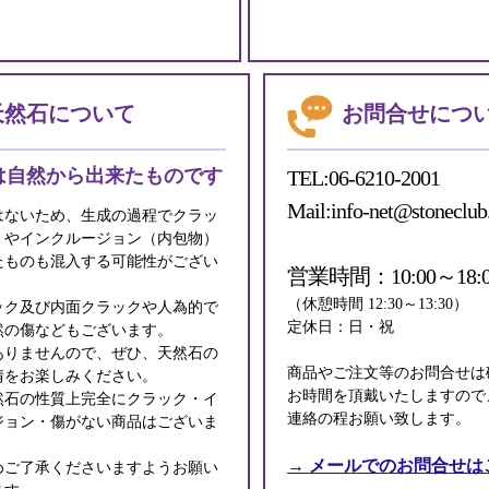
天然石について
お問合せにつ
は自然から出来たものです
TEL:06-6210-2001
Mail:info-net@stoneclub
はないため、生成の過程でクラッ
）やインクルージョン（内包物）
たものも混入する可能性がござい
営業時間：10:00～18:0
（休憩時間 12:30～13:30）
ック及び内面クラックや人為的で
定休日：日・祝
然の傷などもございます。
ありませんので、ぜひ、天然石の
商品やご注文等のお問合せは
情をお楽しみください。
お時間を頂戴いたしますので
然石の性質上完全にクラック・イ
連絡の程お願い致します。
ジョン・傷がない商品はございま
→ メールでのお問合せは
めご了承くださいますようお願い