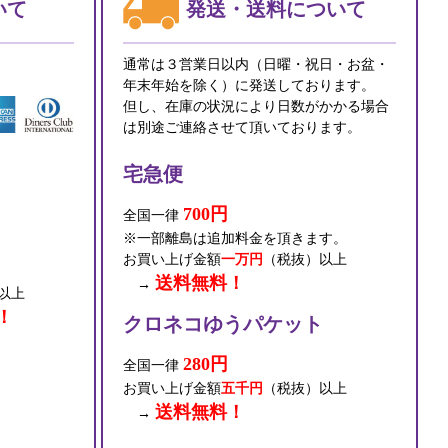
いて
発送・送料について
通常は３営業日以内（日曜・祝日・お盆・
年末年始を除く）に発送しております。
但し、在庫の状況により日数がかかる場合
は別途ご連絡させて頂いております。
宅急便
700円
全国一律
※一部離島は追加料金を頂きます。
お買い上げ金額
一万円
（税抜）以上
送料無料！
→
以上
！
クロネコゆうパケット
280円
全国一律
お買い上げ金額
五千円
（税抜）以上
送料無料！
→