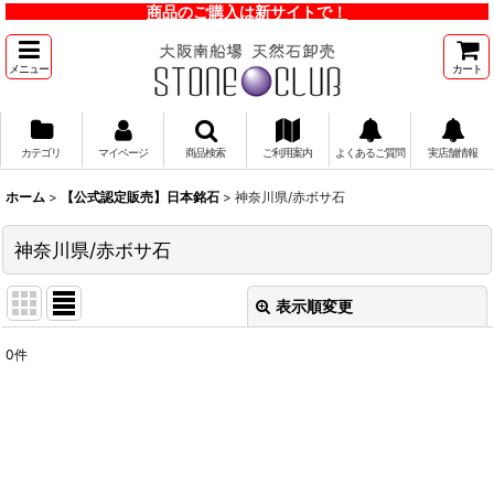
商品のご購入は新サイトで！
メニュー
カート
カテゴリ
マイページ
商品検索
ご利用案内
よくあるご質問
実店舗情報
ホーム
>
【公式認定販売】日本銘石
>
神奈川県/赤ボサ石
神奈川県/赤ボサ石
表示順変更
閉じる
0
件
表示数
:
並び順
:
絞り込む