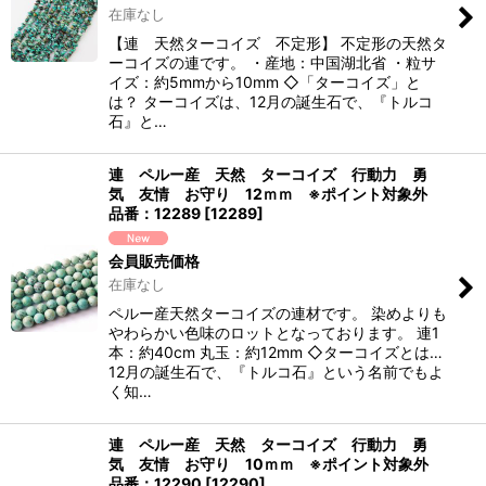
在庫なし
【連 天然ターコイズ 不定形】 不定形の天然タ
ーコイズの連です。 ・産地：中国湖北省 ・粒サ
イズ：約5mmから10mm ◇「ターコイズ」と
は？ ターコイズは、12月の誕生石で、『トルコ
石』と…
連 ペルー産 天然 ターコイズ 行動力 勇
気 友情 お守り 12ｍｍ ※ポイント対象外
品番：12289
[
12289
]
会員販売価格
在庫なし
ペルー産天然ターコイズの連材です。 染めよりも
やわらかい色味のロットとなっております。 連1
本：約40cm 丸玉：約12mm ◇ターコイズとは…
12月の誕生石で、『トルコ石』という名前でもよ
く知…
連 ペルー産 天然 ターコイズ 行動力 勇
気 友情 お守り 10ｍｍ ※ポイント対象外
品番：12290
[
12290
]