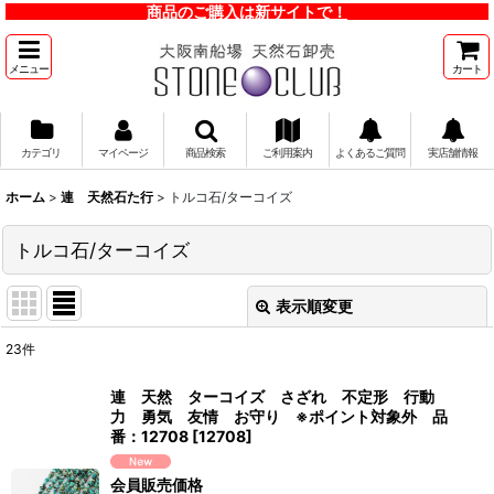
商品のご購入は新サイトで！
メニュー
カート
カテゴリ
マイページ
商品検索
ご利用案内
よくあるご質問
実店舗情報
ホーム
>
連 天然石た行
>
トルコ石/ターコイズ
トルコ石/ターコイズ
表示順変更
閉じる
23
件
表示数
:
連 天然 ターコイズ さざれ 不定形 行動
力 勇気 友情 お守り ※ポイント対象外 品
並び順
:
番：12708
[
12708
]
会員販売価格
絞り込む