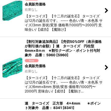
会員販売価格
在庫なし
【ターコイズ】 【十二月の誕生石】 ターコイズ
は12月の誕生石です。 ----- 色合い/青・水色系 サ
イズ/3mm 形状/変形 価格帯/1000円〜2000円 意
味合い/【成功】【魔除け】
【割引対象追加商品】【売切50%OFF（表示価格
が割引後の金額）】連 ターコイズ 円柱型
6mm×8ｍｍ ※割引クーポン・ポイント付与対
象外 品番： 5960
[
5960
]
会員販売価格
在庫なし
【ターコイズ】 【十二月の誕生石】 ターコイズ
は12月の誕生石です。 ----- 色合い/青・水色系 サ
イズ/6mm×8mm 形状/変形 価格帯/1000円〜
2000円 意味合い/【成功】【魔除け…
連 ターコイズ 正方形 4×4mm ※ポイン
ト対象外 品番： 8341
[
8341
]