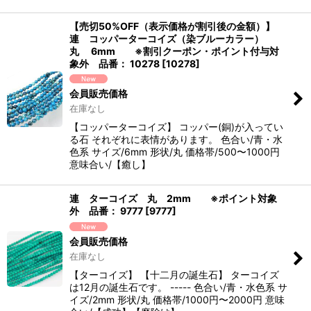
【売切50%OFF（表示価格が割引後の金額）】
連 コッパーターコイズ（染ブルーカラー）
丸 6mm ※割引クーポン・ポイント付与対
象外 品番： 10278
[
10278
]
会員販売価格
在庫なし
【コッパーターコイズ】 コッパー(銅)が入ってい
る石 それぞれに表情があります。 色合い/青・水
色系 サイズ/6mm 形状/丸 価格帯/500〜1000円
意味合い/【癒し】
連 ターコイズ 丸 2mm ※ポイント対象
外 品番： 9777
[
9777
]
会員販売価格
在庫なし
【ターコイズ】 【十二月の誕生石】 ターコイズ
は12月の誕生石です。 ----- 色合い/青・水色系 サ
イズ/2mm 形状/丸 価格帯/1000円〜2000円 意味