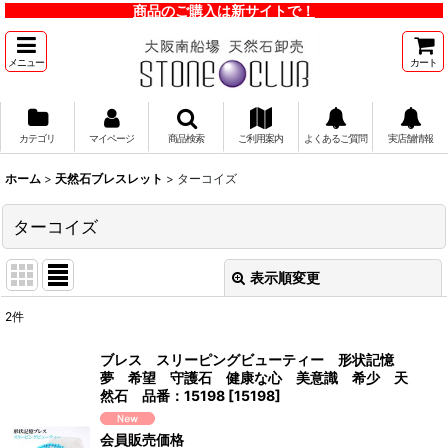
商品のご購入は新サイトで！
メニュー
カート
カテゴリ
マイページ
商品検索
ご利用案内
よくあるご質問
実店舗情報
ホーム
>
天然石ブレスレット
>
ターコイズ
ターコイズ
表示順変更
閉じる
2
件
表示数
:
ブレス スリーピングビューティー 形状記憶
夢 希望 守護石 健康な心 美意識 希少 天
並び順
:
然石 品番：15198
[
15198
]
会員販売価格
絞り込む