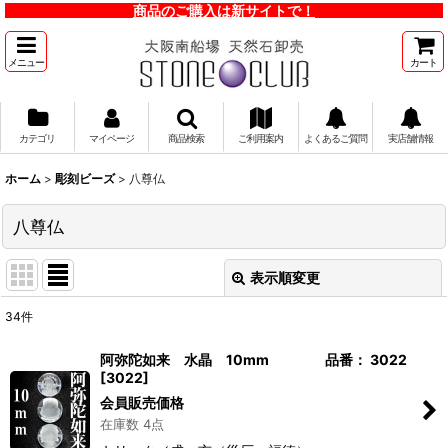
商品のご購入は新サイトで！
メニュー
カート
カテゴリ
マイページ
商品検索
ご利用案内
よくあるご質問
実店舗情報
ホーム
>
彫刻ビーズ
>
八尊仏
八尊仏
表示順変更
閉じる
34
件
表示数
:
阿弥陀如来 水晶 10mm 品番： 3022
[
3022
]
並び順
:
会員販売価格
在庫数 4点
絞り込む