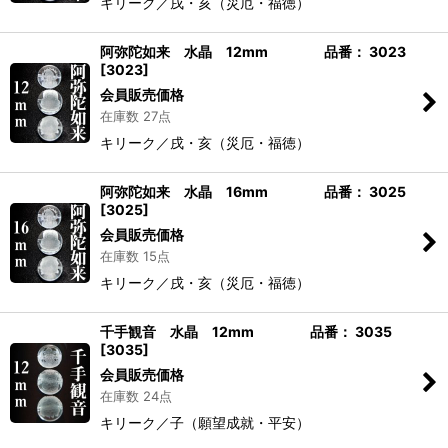
キリーク／戌・亥（災厄・福徳）
阿弥陀如来 水晶 12mm 品番： 3023
[
3023
]
会員販売価格
在庫数 27点
キリーク／戌・亥（災厄・福徳）
阿弥陀如来 水晶 16mm 品番： 3025
[
3025
]
会員販売価格
在庫数 15点
キリーク／戌・亥（災厄・福徳）
千手観音 水晶 12mm 品番： 3035
[
3035
]
会員販売価格
在庫数 24点
キリーク／子（願望成就・平安）