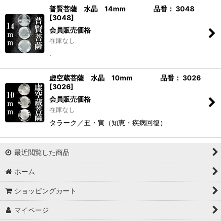
普賢菩薩 水晶 14mm 品番： 3048
[
3048
]
会員販売価格
在庫なし
.
虚空蔵菩薩 水晶 10mm 品番： 3026
[
3026
]
会員販売価格
在庫なし
タラーク／丑・寅（知恵・疾病回復）
最近閲覧した商品
ホーム
ショッピングカート
マイページ