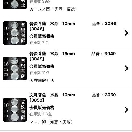
在庫数 99点
カーン／酉（災厄・福徳）
普賢菩薩 水晶 10mm 品番： 3046
[
3046
]
会員販売価格
在庫数 7点
普賢菩薩 水晶 16mm 品番： 3049
[
3049
]
会員販売価格
在庫数 11点
★在庫限り★
文殊菩薩 水晶 10mm 品番： 3050
[
3050
]
会員販売価格
在庫数 113点
マン／卯（知恵・災厄）