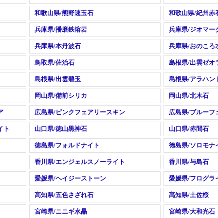
和歌山県/熊野速玉石
和歌山県/紀州赤
兵庫県/播磨鉄溶岩
兵庫県/ジオマー
兵庫県/本丹波石
兵庫県/おのころ
鳥取県/佐治石
島根県/出雲ゼオ
島根県/出雲碧玉
島根県/アラハン
岡山県/備前シリカ
岡山県/北木石
ア
広島県/ピンクフェアリースキン
広島県/ブルーフ
イト
山口県/徳山黒神石
山口県/赤間石
徳島県/フォルドナイト
徳島県/ソロモナ
香川県/エンジェルスノーライト
香川県/与島石
愛媛県/ヘイジーストーン
愛媛県/フログラ
高知県/五色さざれ石
高知県/土佐桜
宮崎県/ニニギ水晶
宮崎県/大和光石