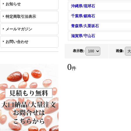
お知らせ
沖縄県/琉球石
千葉県/鋸南石
特定商取引法表示
青森県/久栗坂石
メールマガジン
滋賀県/守山石
お問い合わせ
表示数
:
画像
:
0
件