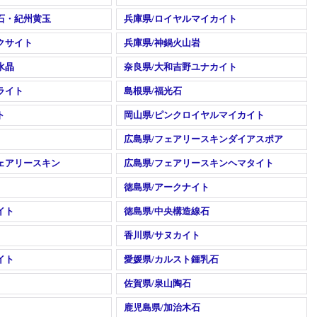
石・紀州黄玉
兵庫県/ロイヤルマイカイト
クサイト
兵庫県/神鍋火山岩
水晶
奈良県/大和吉野ユナカイト
ライト
島根県/福光石
ト
岡山県/ピンクロイヤルマイカイト
広島県/フェアリースキンダイアスポア
ェアリースキン
広島県/フェアリースキンヘマタイト
徳島県/アークナイト
イト
徳島県/中央構造線石
香川県/サヌカイト
イト
愛媛県/カルスト鍾乳石
佐賀県/泉山陶石
鹿児島県/加治木石