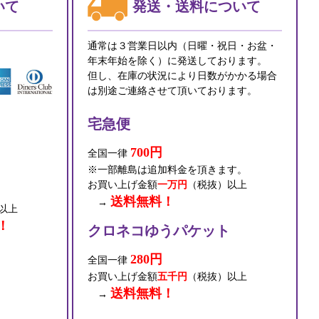
いて
発送・送料について
通常は３営業日以内（日曜・祝日・お盆・
年末年始を除く）に発送しております。
但し、在庫の状況により日数がかかる場合
は別途ご連絡させて頂いております。
宅急便
700円
全国一律
※一部離島は追加料金を頂きます。
お買い上げ金額
一万円
（税抜）以上
送料無料！
→
以上
！
クロネコゆうパケット
280円
全国一律
お買い上げ金額
五千円
（税抜）以上
送料無料！
→