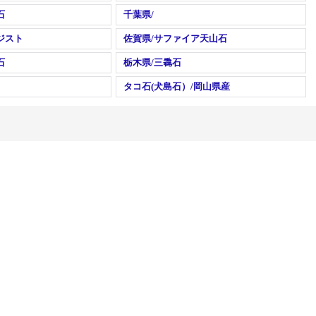
石
千葉県/
ジスト
佐賀県/サファイア天山石
石
栃木県/三毳石
タコ石(犬島石）/岡山県産