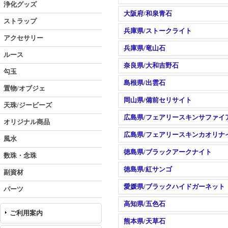
浄化グッズ
大阪府/和泉青石
ストラップ
兵庫県/ストークライト
アクセサリー
兵庫県/竜山石
ルース
奈良県/大和吉野石
勾玉
島根県/出雲石
置物/オブジェ
岡山県/備前セリサイト
天珠/ジービーズ
広島県/フェアリースキンサファイ
オリジナル商品
広島県/フェアリースキンカオリナ
風水
徳島県/ブラックアークナイト
数珠・念珠
徳島県/紅サンゴ
副資材
愛媛県/ブラックハイドガーネット
パーツ
高知県/五色石
ご利用案内
熊本県/天草石