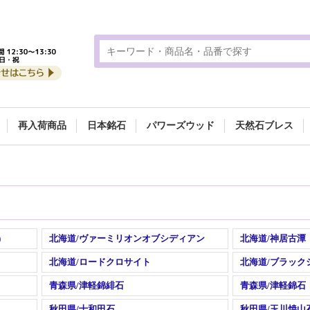
再入荷商品
日本銘石
パワーズウッド
天然石ブレス
)
北海道/ヴァーミリオンオブシディアン
北海道/神居古潭
北海道/ロードクロサイト
北海道/ブラック
青森県/津軽錦緋石
青森県/津軽錦石
秋田県/十和田石
秋田県/玉川焼山