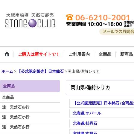
ご購入は新サイトで！
ご利用案内
全商品
新商品
ホーム
>
【公式認定販売】日本銘石
>
岡山県/備前シリカ
全商品
岡山県/備前シリカ
全商品
【公式認定販売】日本銘石 (全商品
連 天然石あ行
北海道/オパール
連 天然石か行
北海道/牡丹石
連 天然石さ行
宮城県/玄昌石