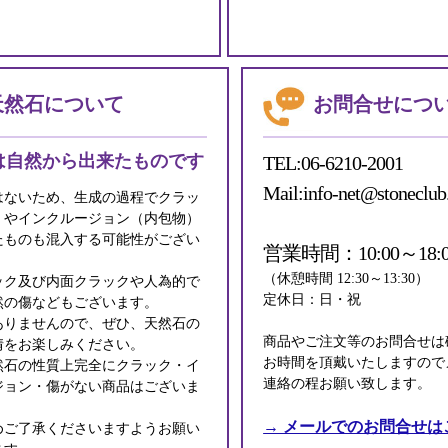
天然石について
お問合せにつ
は自然から出来たものです
TEL:06-6210-2001
Mail:info-net@stoneclub
はないため、生成の過程でクラッ
）やインクルージョン（内包物）
たものも混入する可能性がござい
営業時間：10:00～18:0
（休憩時間 12:30～13:30）
ック及び内面クラックや人為的で
定休日：日・祝
然の傷などもございます。
ありませんので、ぜひ、天然石の
商品やご注文等のお問合せは
情をお楽しみください。
お時間を頂戴いたしますので
然石の性質上完全にクラック・イ
連絡の程お願い致します。
ジョン・傷がない商品はございま
→ メールでのお問合せは
めご了承くださいますようお願い