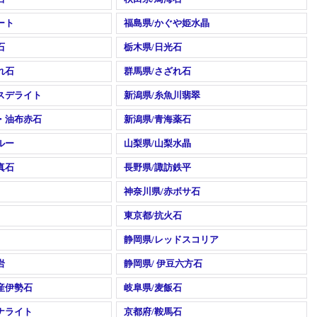
ート
福島県/かぐや姫水晶
石
栃木県/日光石
れ石
群馬県/さざれ石
スデライト
新潟県/糸魚川翡翠
・油布赤石
新潟県/青海薬石
ルー
山梨県/山梨水晶
真石
長野県/諏訪鉄平
神奈川県/赤ボサ石
東京都/抗火石
静岡県/レッドスコリア
岩
静岡県/ 伊豆六方石
産伊勢石
岐阜県/麦飯石
ナライト
京都府/鞍馬石