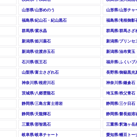
山形県/山形めのう
山形県/山形チャ
福島県/紀山石・紀山黒石
福島県/滝根御影
群馬県/紫水晶
群馬県/群馬さざ
新潟県/姫川薬石
新潟県/プリンセ
新潟県/佐渡赤玉石
新潟県/油布黄玉
石川県/医王石
福井県/ふくいブ
山梨県/富士さざれ石
長野県/御嶽黒光
神奈川県/根府川石
神奈川県/鎌倉石
茨城県/八郷雲龍石
埼玉県/秩父青石
静岡県/三島古富士溶岩
静岡県/三ケ日石
静岡県/天龍輝石
静岡県/磐長姫溶
三重県/那智黒石
三重県/釈迦ヶ岳
岐阜県/岐阜チャート
愛知県/幡豆トー