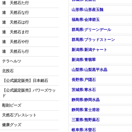
連 天然石た行
山形県/山形産玉髄
連 天然石な行
福島県/会津碧玉
連 天然石は行
群馬県/グリーンデール
連 天然石ま行
群馬県/ブラッドストーン
連 天然石や行
新潟県/新潟チャート
連 天然石ら行
新潟県/青翡翠
テラヘルツ
山梨県/山梨黒平水晶
北投石
長野県/戸隠石
【公式認定販売】日本銘石
茨城県/寒水石
【公式認定販売】パワーズウッ
ド
静岡県/静岡水晶
彫刻ビーズ
静岡県/富士溶岩
天然石ブレスレット
三重県/熊野薬石
健康グッズ
岐阜県/木曽石