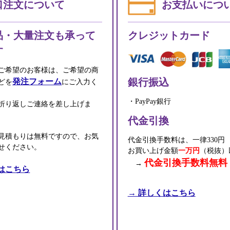
口注文について
お支払いにつ
品・大量注文も承って
クレジットカード
す
ご希望のお客様は、ご希望の商
銀行振込
発注フォーム
どを
にご入力く
・PayPay銀行
折り返しご連絡を差し上げま
代金引換
見積もりは無料ですので、お気
代金引換手数料は、一律330円
せください。
お買い上げ金額
一万円
（税抜）
代金引換手数料無料
→
はこちら
→ 詳しくはこちら