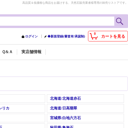
高品質＆低価格な商品をお届けする、天然石販売業者様専用の卸売りストアです。
0
カートを見る
ログイン
◆新規登録(審査有/承認制)
Ｑ&Ａ
実店舗情報
北海道/北海道赤石
シリカ
北海道/日高翡翠
宮城県/白地六方石
石
秋田県/鳥海石