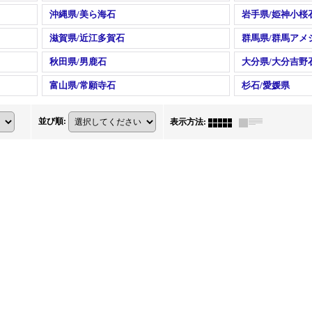
沖縄県/美ら海石
岩手県/姫神小桜
滋賀県/近江多賀石
群馬県/群馬アメ
秋田県/男鹿石
大分県/大分吉野
富山県/常願寺石
杉石/愛媛県
並び順
:
表示方法
: