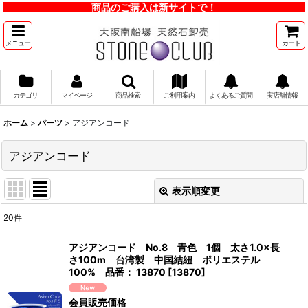
商品のご購入は新サイトで！
メニュー
カート
カテゴリ
マイページ
商品検索
ご利用案内
よくあるご質問
実店舗情報
ホーム
>
パーツ
>
アジアンコード
アジアンコード
表示順変更
閉じる
20
件
表示数
:
アジアンコード No.8 青色 1個 太さ1.0×長
さ100m 台湾製 中国結紐 ポリエステル
並び順
:
100% 品番： 13870
[
13870
]
会員販売価格
絞り込む