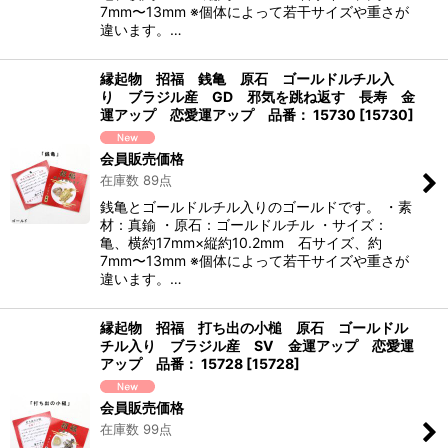
7mm〜13mm ※個体によって若干サイズや重さが
違います。…
縁起物 招福 銭亀 原石 ゴールドルチル入
り ブラジル産 GD 邪気を跳ね返す 長寿 金
運アップ 恋愛運アップ 品番： 15730
[
15730
]
会員販売価格
在庫数 89点
銭亀とゴールドルチル入りのゴールドです。 ・素
材：真鍮 ・原石：ゴールドルチル ・サイズ：
亀、横約17mm×縦約10.2mm 石サイズ、約
7mm〜13mm ※個体によって若干サイズや重さが
違います。…
縁起物 招福 打ち出の小槌 原石 ゴールドル
チル入り ブラジル産 SV 金運アップ 恋愛運
アップ 品番： 15728
[
15728
]
会員販売価格
在庫数 99点