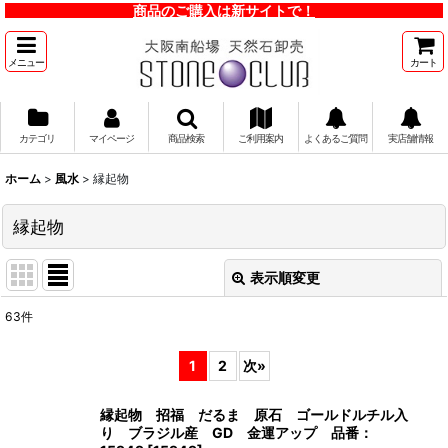
商品のご購入は新サイトで！
メニュー
カート
カテゴリ
マイページ
商品検索
ご利用案内
よくあるご質問
実店舗情報
ホーム
>
風水
>
縁起物
縁起物
表示順変更
閉じる
63
件
表示数
:
1
2
次
»
並び順
:
縁起物 招福 だるま 原石 ゴールドルチル入
り ブラジル産 GD 金運アップ 品番：
絞り込む