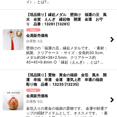
イ）」とは?…
【現品限り】縁起メダル 壁掛け 福運の丑 風
水 金貨 えんぎ 縁起物 開運 金運 お守
り 品番：13261
[
13261
]
会員販売価格
在庫数 4点
壁掛けの「福運の丑」縁起メダルです。 ・素材：
紙製、クリアケース ・サイズ：全長約30.5cm、
メダル約38×38×2.5mm、クリアケース約
45×45×9.8mm ◇「縁起（えんぎ）」とは? …
【現品限り】置物 黄金の福袋 金箔 風水 開
運 幸福 幸運 金運 運気上昇 幸運の福袋
彫り物 品番： 13235
[
13235
]
会員販売価格
在庫数 9点
金箔入りの黄金の福袋の置物です。 金運や財運ア
ップの招財アイテムとして、オススメです。 ・素