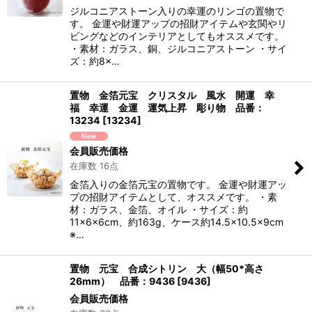
ジルコニアストーン入りの幸運のリンゴの置物で
す。 金運や財運アップの招財アイテムや玄関やリ
ビングなどのインテリアとしてもオススメです。
・素材：ガラス、銅、ジルコニアストーン ・サイ
ズ：約8×…
置物 金箔元宝 クリスタル 風水 開運 幸
福 幸運 金運 運気上昇 彫り物 品番：
13234
[
13234
]
会員販売価格
在庫数 16点
金箔入りの金箔元宝の置物です。 金運や財運アッ
プの招財アイテムとして、オススメです。 ・素
材：ガラス、金箔、オイル ・サイズ：約
11×6×6cm、約163g、ケース約14.5×10.5×9cm
※…
置物 元宝 合成シトリン 大（幅50*高さ
26mm） 品番：9436
[
9436
]
会員販売価格