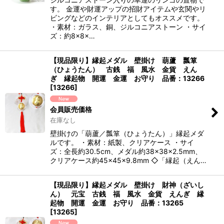
す。 金運や財運アップの招財アイテムや玄関やリ
ビングなどのインテリアとしてもオススメです。
・素材：ガラス、銅、ジルコニアストーン ・サイ
ズ：約8×8×…
【現品限り】縁起メダル 壁掛け 葫蘆 瓢箪
（ひょうたん） 古銭 福 風水 金貨 えん
ぎ 縁起物 開運 金運 お守り 品番：13266
[
13266
]
会員販売価格
在庫なし
壁掛けの「葫蘆／瓢箪（ひょうたん）」縁起メダ
ルです。 ・素材：紙製、クリアケース ・サイ
ズ：全長約30.5cm、メダル約38×38×2.5mm、
クリアケース約45×45×9.8mm ◇「縁起（えん…
【現品限り】縁起メダル 壁掛け 財神（ざいし
ん） 元宝 古銭 福 風水 金貨 えんぎ 縁
起物 開運 金運 お守り 品番：13265
[
13265
]