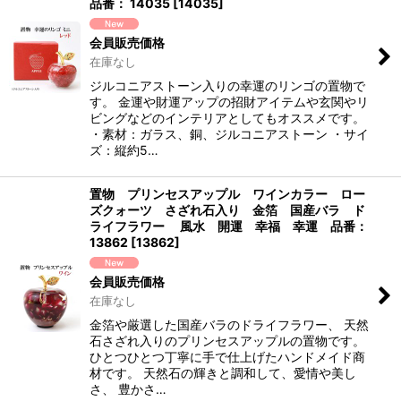
品番： 14035
[
14035
]
会員販売価格
在庫なし
ジルコニアストーン入りの幸運のリンゴの置物で
す。 金運や財運アップの招財アイテムや玄関やリ
ビングなどのインテリアとしてもオススメです。
・素材：ガラス、銅、ジルコニアストーン ・サイ
ズ：縦約5…
置物 プリンセスアップル ワインカラー ロー
ズクォーツ さざれ石入り 金箔 国産バラ ド
ライフラワー 風水 開運 幸福 幸運 品番：
13862
[
13862
]
会員販売価格
在庫なし
金箔や厳選した国産バラのドライフラワー、 天然
石さざれ入りのプリンセスアップルの置物です。
ひとつひとつ丁寧に手で仕上げたハンドメイド商
材です。 天然石の輝きと調和して、愛情や美し
さ、 豊かさ…