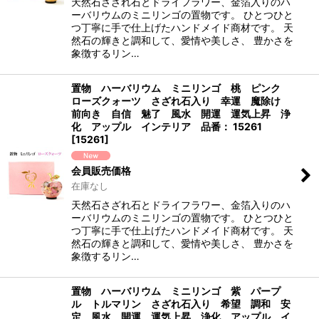
天然石さざれ石とドライフラワー、金箔入りのハ
ーバリウムのミニリンゴの置物です。 ひとつひと
つ丁寧に手で仕上げたハンドメイド商材です。 天
然石の輝きと調和して、愛情や美しさ、 豊かさを
象徴するリン…
置物 ハーバリウム ミニリンゴ 桃 ピンク
ローズクォーツ さざれ石入り 幸運 魔除け
前向き 自信 魅了 風水 開運 運気上昇 浄
化 アップル インテリア 品番： 15261
[
15261
]
会員販売価格
在庫なし
天然石さざれ石とドライフラワー、金箔入りのハ
ーバリウムのミニリンゴの置物です。 ひとつひと
つ丁寧に手で仕上げたハンドメイド商材です。 天
然石の輝きと調和して、愛情や美しさ、 豊かさを
象徴するリン…
置物 ハーバリウム ミニリンゴ 紫 パープ
ル トルマリン さざれ石入り 希望 調和 安
定 風水 開運 運気上昇 浄化 アップル イ