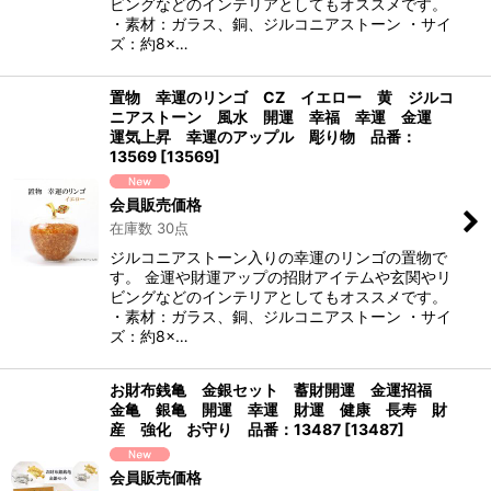
ビングなどのインテリアとしてもオススメです。
・素材：ガラス、銅、ジルコニアストーン ・サイ
ズ：約8×…
置物 幸運のリンゴ CZ イエロー 黄 ジルコ
ニアストーン 風水 開運 幸福 幸運 金運
運気上昇 幸運のアップル 彫り物 品番：
13569
[
13569
]
会員販売価格
在庫数 30点
ジルコニアストーン入りの幸運のリンゴの置物で
す。 金運や財運アップの招財アイテムや玄関やリ
ビングなどのインテリアとしてもオススメです。
・素材：ガラス、銅、ジルコニアストーン ・サイ
ズ：約8×…
お財布銭亀 金銀セット 蓄財開運 金運招福
金亀 銀亀 開運 幸運 財運 健康 長寿 財
産 強化 お守り 品番：13487
[
13487
]
会員販売価格