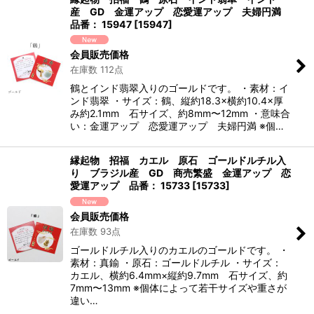
産 GD 金運アップ 恋愛運アップ 夫婦円満
品番： 15947
[
15947
]
会員販売価格
在庫数 112点
鶴とインド翡翠入りのゴールドです。 ・素材：イ
ンド翡翠 ・サイズ：鶴、縦約18.3×横約10.4×厚
み約2.1mm 石サイズ、約8mm〜12mm ・意味合
い：金運アップ 恋愛運アップ 夫婦円満 ※個…
縁起物 招福 カエル 原石 ゴールドルチル入
り ブラジル産 GD 商売繁盛 金運アップ 恋
愛運アップ 品番： 15733
[
15733
]
会員販売価格
在庫数 93点
ゴールドルチル入りのカエルのゴールドです。 ・
素材：真鍮 ・原石：ゴールドルチル ・サイズ：
カエル、横約6.4mm×縦約9.7mm 石サイズ、約
7mm〜13mm ※個体によって若干サイズや重さが
違い…