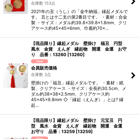
在庫数 153点
2021年の丑（うし）の「金牛納福」縁起メダルで
す。 丑とは十二支の第2番目です。 ・素材：合金
製 ・サイズ：メダル約39.8×39.8×1.8mm、クリ
アケース約45×45×6mm、巾着約70×…
【現品限り】縁起メダル 壁掛け 福丑 円型
風水 金貨 えんぎ 縁起物 開運 金運 お守
り 品番：13260
[
13260
]
会員販売価格
在庫数 3点
壁掛けの「福丑」縁起メダルです。 ・素材：紙
製、クリアケース ・サイズ：全長約30.5cm、メ
ダル約38×38×2.5mm、クリアケース約
45×45×9.8mm ◇「縁起（えんぎ）」とは? 縁
起…
【現品限り】縁起メダル 壁掛け 元宝丑 円
型 風水 金貨 えんぎ 縁起物 開運 金運
お守り 品番：13259
[
13259
]