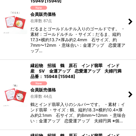
15949
[
15949
]
会員販売価格
在庫数 87点
だるまとゴールドルチル入りのゴールドです。 ・
素材：ゴールドルチル ・サイズ：だるま、縦約
17.3×横約13.7×厚み約2.4mm 石サイズ、約
7mm〜12mm ・意味合い：金運アップ 恋愛運ア
ップ…
縁起物 招福 鶴 原石 インド翡翠 インド
産 SV 金運アップ 恋愛運アップ 夫婦円満
品番： 15948
[
15948
]
会員販売価格
在庫数 44点
鶴とインド翡翠入りのシルバーです。 ・素材：イ
ンド翡翠 ・サイズ：鶴、縦約18.3×横約10.4×厚
み約2.1mm 石サイズ、約8mm〜12mm ・意味合
い：金運アップ 恋愛運アップ 夫婦円満 ※個…
縁起物 招福 鶴 原石 インド翡翠 インド