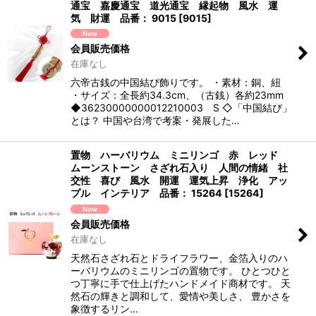
通宝 嘉慶通宝 道光通宝 縁起物 風水 運
気 財運 品番： 9015
[
9015
]
会員販売価格
在庫なし
六帝古銭の中国結び飾りです。 ・素材：銅、紐
・サイズ：全長約34.3cm、（古銭）各約23mm
◆36230000000012210003 S ◇「中国結び」
とは？ 中国や台湾で考案・発展した…
置物 ハーバリウム ミニリンゴ 赤 レッド
ムーンストーン さざれ石入り 人間の情緒 社
交性 喜び 風水 開運 運気上昇 浄化 アッ
プル インテリア 品番： 15264
[
15264
]
会員販売価格
在庫なし
天然石さざれ石とドライフラワー、金箔入りのハ
ーバリウムのミニリンゴの置物です。 ひとつひと
つ丁寧に手で仕上げたハンドメイド商材です。 天
然石の輝きと調和して、愛情や美しさ、 豊かさを
象徴するリン…