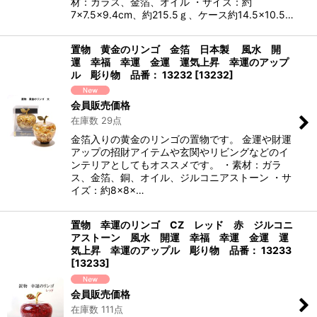
材：ガラス、金箔、オイル ・サイズ：約
7×7.5×9.4cm、約215.5ｇ、ケース約14.5×10.5…
置物 黄金のリンゴ 金箔 日本製 風水 開
運 幸福 幸運 金運 運気上昇 幸運のアップ
ル 彫り物 品番： 13232
[
13232
]
会員販売価格
在庫数 29点
金箔入りの黄金のリンゴの置物です。 金運や財運
アップの招財アイテムや玄関やリビングなどのイ
ンテリアとしてもオススメです。 ・素材：ガラ
ス、金箔、銅、オイル、ジルコニアストーン ・サ
イズ：約8×8×…
置物 幸運のリンゴ CZ レッド 赤 ジルコニ
アストーン 風水 開運 幸福 幸運 金運 運
気上昇 幸運のアップル 彫り物 品番： 13233
[
13233
]
会員販売価格
在庫数 111点