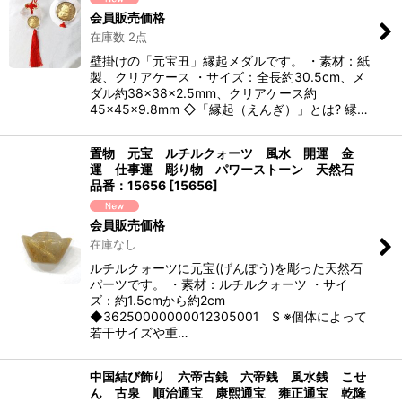
会員販売価格
在庫数 2点
壁掛けの「元宝丑」縁起メダルです。 ・素材：紙
製、クリアケース ・サイズ：全長約30.5cm、メ
ダル約38×38×2.5mm、クリアケース約
45×45×9.8mm ◇「縁起（えんぎ）」とは? 縁…
置物 元宝 ルチルクォーツ 風水 開運 金
運 仕事運 彫り物 パワーストーン 天然石
品番：15656
[
15656
]
会員販売価格
在庫なし
ルチルクォーツに元宝(げんぽう)を彫った天然石
パーツです。 ・素材：ルチルクォーツ ・サイ
ズ：約1.5cmから約2cm
◆36250000000012305001 S ※個体によって
若干サイズや重…
中国結び飾り 六帝古銭 六帝銭 風水銭 こせ
ん 古泉 順治通宝 康熙通宝 雍正通宝 乾隆