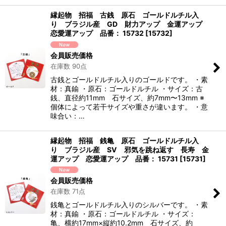
縁起物 招福 古銭 原石 ゴールドルチル入
り ブラジル産 GD 財力アップ 金運アップ
恋愛運アップ 品番： 15732
[
15732
]
会員販売価格
在庫数 90点
古銭とゴールドルチル入りのゴールドです。 ・素
材：真鍮 ・原石：ゴールドルチル ・サイズ：古
銭、直径約11mm 石サイズ、約7mm〜13mm ※
個体によって若干サイズや重さが違います。 ・意
味合い：…
縁起物 招福 銭亀 原石 ゴールドルチル入
り ブラジル産 SV 邪気を跳ね返す 長寿 金
運アップ 恋愛運アップ 品番： 15731
[
15731
]
会員販売価格
在庫数 71点
銭亀とゴールドルチル入りのシルバーです。 ・素
材：真鍮 ・原石：ゴールドルチル ・サイズ：
亀、横約17mm×縦約10.2mm 石サイズ、約