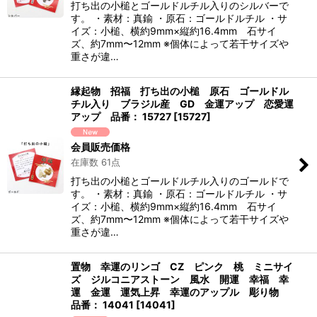
打ち出の小槌とゴールドルチル入りのシルバーで
す。 ・素材：真鍮 ・原石：ゴールドルチル ・サ
イズ：小槌、横約9mm×縦約16.4mm 石サイ
ズ、約7mm〜12mm ※個体によって若干サイズや
重さが違…
縁起物 招福 打ち出の小槌 原石 ゴールドル
チル入り ブラジル産 GD 金運アップ 恋愛運
アップ 品番： 15727
[
15727
]
会員販売価格
在庫数 61点
打ち出の小槌とゴールドルチル入りのゴールドで
す。 ・素材：真鍮 ・原石：ゴールドルチル ・サ
イズ：小槌、横約9mm×縦約16.4mm 石サイ
ズ、約7mm〜12mm ※個体によって若干サイズや
重さが違…
置物 幸運のリンゴ CZ ピンク 桃 ミニサイ
ズ ジルコニアストーン 風水 開運 幸福 幸
運 金運 運気上昇 幸運のアップル 彫り物
品番： 14041
[
14041
]