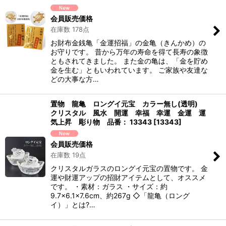
会員販売価格
在庫数 178点
お財布金銭亀「金運招福」の金亀（きんかめ）の
お守りです。 昔から万年の寿命を得て長寿の象徴
ともされてきました。 また金の亀は、「金を貯め
金を生む」ともいわれています。 ご家族や友達な
どの大事な方…
置物 龍亀 ロングイ元宝 カラー無し(透明)
クリスタル 風水 開運 幸福 幸運 金運 運
気上昇 彫り物 品番： 13343
[
13343
]
会員販売価格
在庫数 19点
クリスタルガラスのロングイ元宝の置物です。 金
運や財運アップの招財アイテムとして、オススメ
です。 ・素材：ガラス ・サイズ：約
9.7×6.1×7.6cm、約267g ◇「龍亀（ロング
イ）」とは?…