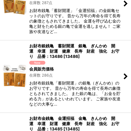
在庫数 287点
お財布銭亀「蓄財開運」「金運招福」の金銀亀セ
ットのお守りです。 昔から万年の寿命を得て長寿
の象徴ともされてきました。 金運を呼び込む金の
亀と財をためる銀の亀で金運を逃しません！ ご家
族や友達など…
お財布銀銭亀 蓄財開運 銀亀 ぎんかめ 開
運 幸運 財運 健康 長寿 財産 強化 お守
り 品番：13486
[
13486
]
会員販売価格
在庫数 286点
お財布銀銭亀「蓄財開運」の銀亀（ぎんかめ）の
お守りです。 昔から万年の寿命を得て長寿の象徴
ともされてきました。 また銀の亀は、「お金を貯
める力」があるといわれています。 ご家族や友達
などの大事な…
お財布金銭亀 金運招福 金亀 きんかめ 開
運 幸運 財運 健康 長寿 財産 強化 お守
り 品番：13485
[
13485
]