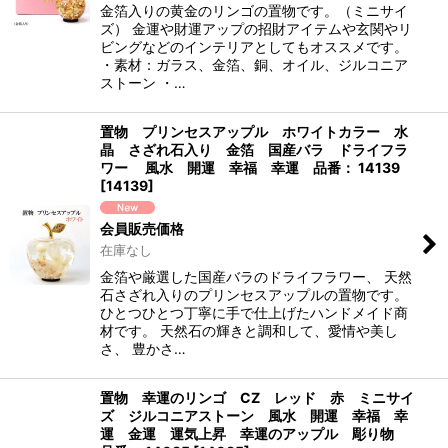
金箔入りの黄金のリンゴの置物です。（ミニサイ
ズ） 金運や財運アップの招財アイテムや玄関やリ
ビングなどのインテリアとしてもオススメです。
・素材：ガラス、金箔、銅、オイル、ジルコニア
ストーン ・…
置物 プリンセスアップル ホワイトカラー 水
晶 さざれ石入り 金箔 国産バラ ドライフラ
ワー 風水 開運 幸福 幸運 品番： 14139
[
14139
]
会員販売価格
在庫なし
金箔や厳選した国産バラのドライフラワー、 天然
石さざれ入りのプリンセスアップルの置物です。
ひとつひとつ丁寧に手で仕上げたハンドメイド商
材です。 天然石の輝きと調和して、愛情や美し
さ、 豊かさ…
置物 幸運のリンゴ CZ レッド 赤 ミニサイ
ズ ジルコニアストーン 風水 開運 幸福 幸
運 金運 運気上昇 幸運のアップル 彫り物