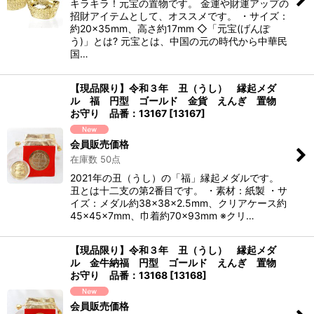
キラキラ！元宝の置物です。 金運や財運アップの
招財アイテムとして、オススメです。 ・サイズ：
約20×35mm、高さ約17mm ◇「元宝(げんぽ
う)」とは? 元宝とは、中国の元の時代から中華民
国…
【現品限り】令和３年 丑（うし） 縁起メダ
ル 福 円型 ゴールド 金貨 えんぎ 置物
お守り 品番：13167
[
13167
]
会員販売価格
在庫数 50点
2021年の丑（うし）の「福」縁起メダルです。
丑とは十二支の第2番目です。 ・素材：紙製 ・サ
イズ：メダル約38×38×2.5mm、クリアケース約
45×45×7mm、巾着約70×93mm ※クリ…
【現品限り】令和３年 丑（うし） 縁起メダ
ル 金牛納福 円型 ゴールド えんぎ 置物
お守り 品番：13168
[
13168
]
会員販売価格