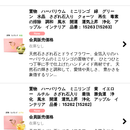
置物 ハーバリウム ミニリンゴ 緑 グリー
ン 水晶 さざれ石入り クォーツ 再生 毒素
の排除 調和 風水 開運 運気上昇 浄化 ア
ップル インテリア 品番： 15263
[
15263
]
会員販売価格
在庫なし
天然石さざれ石とドライフラワー、金箔入りのハ
ーバリウムのミニリンゴの置物です。 ひとつひと
つ丁寧に手で仕上げたハンドメイド商材です。 天
然石の輝きと調和して、愛情や美しさ、 豊かさを
象徴するリン…
置物 ハーバリウム ミニリンゴ 黄 イエロ
ー ルチル さざれ石入り 最強 勝負運 浄
化 風水 開運 運気上昇 浄化 アップル イ
ンテリア 品番： 15262
[
15262
]
会員販売価格
在庫なし