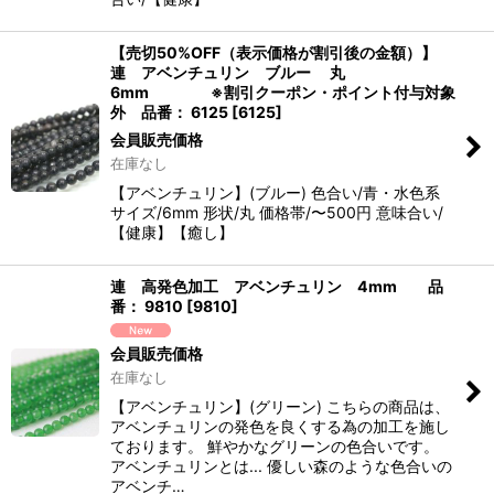
【売切50%OFF（表示価格が割引後の金額）】
連 アベンチュリン ブルー 丸
6mm ※割引クーポン・ポイント付与対象
外 品番： 6125
[
6125
]
会員販売価格
在庫なし
【アベンチュリン】(ブルー) 色合い/青・水色系
サイズ/6mm 形状/丸 価格帯/〜500円 意味合い/
【健康】【癒し】
連 高発色加工 アベンチュリン 4mm 品
番： 9810
[
9810
]
会員販売価格
在庫なし
【アベンチュリン】(グリーン) こちらの商品は、
アベンチュリンの発色を良くする為の加工を施し
ております。 鮮やかなグリーンの色合いです。
アベンチュリンとは... 優しい森のような色合いの
アベンチ…