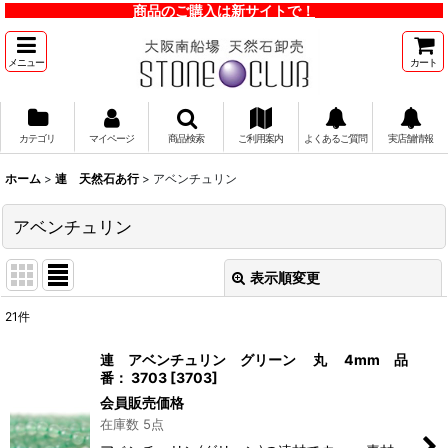
商品のご購入は新サイトで！
メニュー
カート
カテゴリ
マイページ
商品検索
ご利用案内
よくあるご質問
実店舗情報
ホーム
>
連 天然石あ行
>
アベンチュリン
アベンチュリン
表示順変更
閉じる
21
件
表示数
:
連 アベンチュリン グリーン 丸 4mm 品
番： 3703
[
3703
]
並び順
:
会員販売価格
在庫数 5点
絞り込む