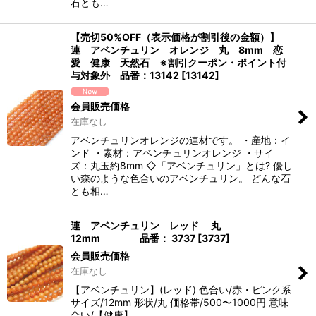
石とも…
【売切50%OFF（表示価格が割引後の金額）】
連 アベンチュリン オレンジ 丸 8mm 恋
愛 健康 天然石 ※割引クーポン・ポイント付
与対象外 品番：13142
[
13142
]
会員販売価格
在庫なし
アベンチュリンオレンジの連材です。 ・産地：イ
ンド ・素材：アベンチュリンオレンジ ・サイ
ズ：丸玉約8mm ◇「アベンチュリン」とは? 優し
い森のような色合いのアベンチュリン。 どんな石
とも相…
連 アベンチュリン レッド 丸
12mm 品番： 3737
[
3737
]
会員販売価格
在庫なし
【アベンチュリン】(レッド) 色合い/赤・ピンク系
サイズ/12mm 形状/丸 価格帯/500〜1000円 意味
合い/【健康】