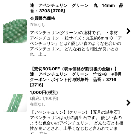
連 アベンチュリン グリーン 丸 14mm 品
番： 3708
[
3708
]
会員販売価格
在庫なし
アベンチュリン(グリーン)の連材です。 ・素材：
アベンチュリン ・粒サイズ：丸玉約6mm ◇「ア
ベンチュリン」とは? 優しい森のような色合いの
アベンチュリン。 どんな石とも相性が良いとさ
れ、上…
【売切50%OFF（表示価格が割引後の金額）】
連 アベンチュリン グリーン 竹12*8 ※割引
クーポン・ポイント付与対象外 品番： 3716
[
3716
]
1,000
円
(税別)
(
税込
:
1,100
円
)
在庫なし
【アベンチュリン】(グリーン) 【五月の誕生石】
アベンチュリンは5月の誕生石です。 優しい森の
ような色合いのアベンチュリン。 どんな石とも相
性が良いとされ、上手くなじむと言われていま
す。 疲れ…