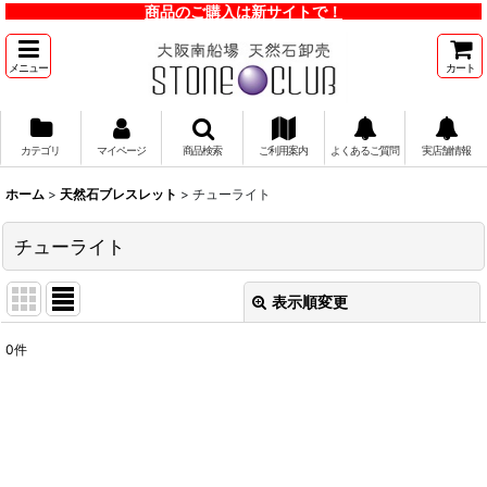
商品のご購入は新サイトで！
メニュー
カート
カテゴリ
マイページ
商品検索
ご利用案内
よくあるご質問
実店舗情報
ホーム
>
天然石ブレスレット
>
チューライト
チューライト
表示順変更
閉じる
0
件
表示数
:
並び順
:
絞り込む