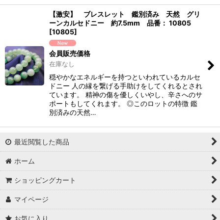
【激安】 ブレスレット 鑑別済み 天然 グリ
ーンカルセドニー 約7.5mm 品番： 10805
[
10805
]
会員販売価格
在庫なし
穏やかなエネルギーを持つといわれているカルセ
ドニー 人の縁を繋げる手助けをしてくれるとされ
ています。 精神の傷を優しくいやし、辛さへのサ
ポートもしてくれます。 ◎このロットの特徴 鑑
別済みの天然…
最近閲覧した商品
ホーム
ショッピングカート
マイページ
お気に入り