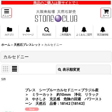
商品のご購入は新サイトで！
メニュー
カート
カテゴリ
マイページ
商品検索
ご利用案内
よくあるご質問
実店舗情報
ホーム
>
天然石ブレスレット
>
カルセドニー
カルセドニー
表示順変更
閉じる
5
件
表示数
:
ブレス シーブルーカルセドニー＜ブラジル産
＞ ミラーカット 約10mm 浄化 リラック
並び順
:
ス やさしさ 充足感 危険の回避 パワースト
ーン 天然石 品番：18142
[
18142
]
絞り込む