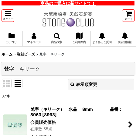
商品のご購入は新サイトで！
メニュー
カート
カテゴリ
マイページ
商品検索
ご利用案内
よくあるご質問
実店舗情報
ホーム
>
彫刻ビーズ
>
梵字 キリーク
梵字 キリーク
表示順変更
閉じる
37
件
表示数
:
梵字（キリーク） 水晶 8mm 品番：
8963
[
8963
]
並び順
:
会員販売価格
在庫数 55点
絞り込む