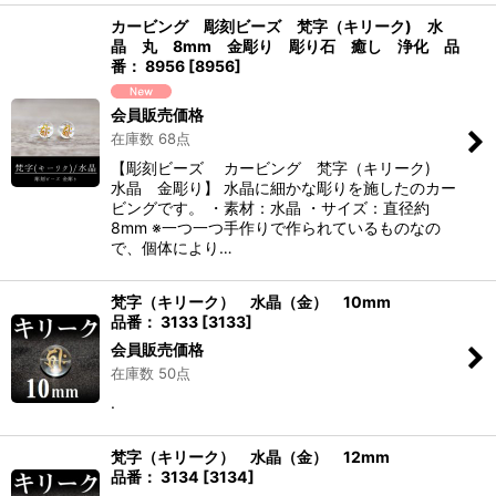
カービング 彫刻ビーズ 梵字（キリーク) 水
晶 丸 8mm 金彫り 彫り石 癒し 浄化 品
番： 8956
[
8956
]
会員販売価格
在庫数 68点
【彫刻ビーズ カービング 梵字（キリーク)
水晶 金彫り】 水晶に細かな彫りを施したのカー
ビングです。 ・素材：水晶 ・サイズ：直径約
8mm ※一つ一つ手作りで作られているものなの
で、個体により…
梵字（キリーク） 水晶（金） 10mm
品番： 3133
[
3133
]
会員販売価格
在庫数 50点
.
梵字（キリーク） 水晶（金） 12mm
品番： 3134
[
3134
]