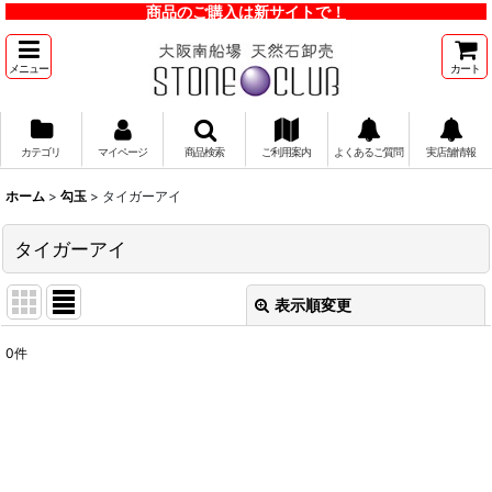
商品のご購入は新サイトで！
メニュー
カート
カテゴリ
マイページ
商品検索
ご利用案内
よくあるご質問
実店舗情報
ホーム
>
勾玉
>
タイガーアイ
タイガーアイ
表示順変更
閉じる
0
件
表示数
:
並び順
:
絞り込む