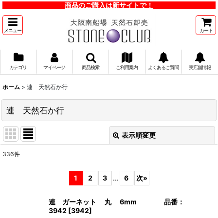
商品のご購入は新サイトで！
メニュー
カート
カテゴリ
マイページ
商品検索
ご利用案内
よくあるご質問
実店舗情報
ホーム
>
連 天然石か行
連 天然石か行
表示順変更
閉じる
336
件
サブカテゴリ
:
1
2
3
...
6
次
»
表示数
:
連 ガーネット 丸 6mm 品番：
3942
[
3942
]
並び順
: