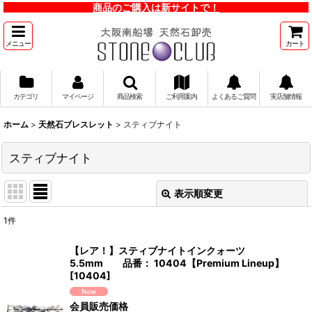
商品のご購入は新サイトで！
メニュー
カート
カテゴリ
マイページ
商品検索
ご利用案内
よくあるご質問
実店舗情報
ホーム
>
天然石ブレスレット
>
スティブナイト
スティブナイト
表示順変更
閉じる
1
件
表示数
:
【レア！】スティブナイトインクォーツ
5.5mm 品番： 10404【Premium Lineup】
並び順
:
[
10404
]
会員販売価格
絞り込む