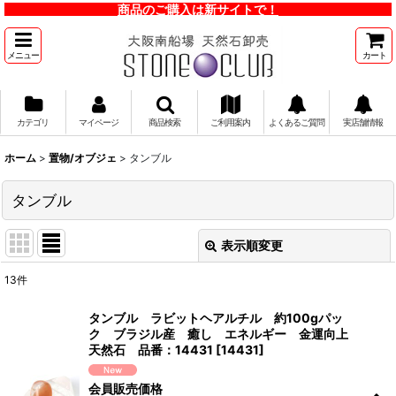
商品のご購入は新サイトで！
メニュー
カート
カテゴリ
マイページ
商品検索
ご利用案内
よくあるご質問
実店舗情報
ホーム
>
置物/オブジェ
>
タンブル
タンブル
表示順変更
閉じる
13
件
表示数
:
タンブル ラビットヘアルチル 約100gパッ
ク ブラジル産 癒し エネルギー 金運向上
並び順
:
天然石 品番：14431
[
14431
]
会員販売価格
絞り込む