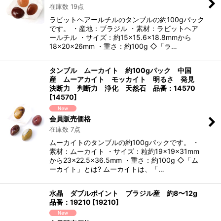
在庫数 19点
ラビットヘアールチルのタンブルの約100gパック
です。 ・産地：ブラジル ・素材：ラビットヘア
ールチル ・サイズ：約15×15.6×18.8mmから
18×20×26mm ・重さ：約100g ◇「ラ…
タンブル ムーカイト 約100gパック 中国
産 ムーアカイト モッカイト 明るさ 発見
決断力 判断力 浄化 天然石 品番：14570
[
14570
]
会員販売価格
在庫数 7点
ムーカイトのタンブルの約100gパックです。 ・
素材：ムーカイト ・サイズ：粒約19×19×31mm
から23×22.5×36.5mm ・重さ：約100g ◇「ム
ーカイト」とは? ムーカイトは、「…
水晶 ダブルポイント ブラジル産 約8〜12g
品番：19210
[
19210
]