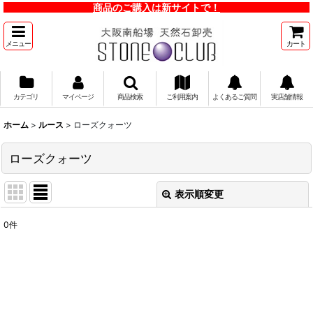
商品のご購入は新サイトで！
メニュー
カート
カテゴリ
マイページ
商品検索
ご利用案内
よくあるご質問
実店舗情報
ホーム
>
ルース
>
ローズクォーツ
ローズクォーツ
表示順変更
閉じる
0
件
表示数
:
並び順
:
絞り込む