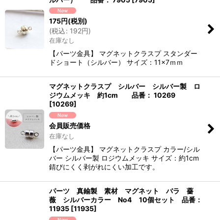
175
円
(税別)
(
税込
:
192
円
)
在庫なし
【パーツ金具】 マグネットクラスプ スタンダー
ドショート（シルバー） サイズ：11×7ｍｍ
マグネットクラスプ シルバー シルバー製 ロ
ジウムメッキ 約1cm 品番： 10269
[
10269
]
会員販売価格
在庫なし
【パーツ金具】 マグネットクラスプ カラー/シル
バー シルバー製 ロジウムメッキ サイズ：約1cm
錆びにくく剥がれにくい加工です。
パーツ 真鍮製 素材 マグネット バラ 薔
薇 シルバーカラー No4 10個セット 品番：
11935
[
11935
]