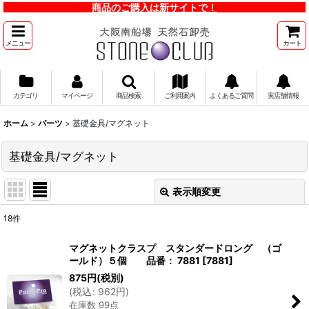
商品のご購入は新サイトで！
メニュー
カート
カテゴリ
マイページ
商品検索
ご利用案内
よくあるご質問
実店舗情報
ホーム
>
パーツ
>
基礎金具/マグネット
基礎金具/マグネット
表示順変更
閉じる
18
件
表示数
:
マグネットクラスプ スタンダードロング （ゴ
ールド）５個 品番： 7881
[
7881
]
並び順
:
875
円
(税別)
(
税込
:
962
円
)
在庫数 99点
絞り込む