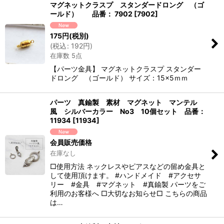
マグネットクラスプ スタンダードロング （ゴ
ールド） 品番： 7902
[
7902
]
175
円
(税別)
(
税込
:
192
円
)
在庫数 5点
【パーツ金具】 マグネットクラスプ スタンダー
ドロング （ゴールド） サイズ：15×5ｍｍ
パーツ 真鍮製 素材 マグネット マンテル
風 シルバーカラー No3 10個セット 品番：
11934
[
11934
]
会員販売価格
在庫なし
□使用方法 ネックレスやピアスなどの留め金具と
して使用頂けます。 #ハンドメイド #アクセサ
リー #金具 #マグネット #真鍮製 パーツをご
利用のお客様へ □大切なお知らせ□ こちらの商品
は…