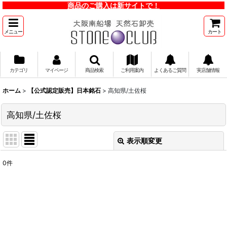
商品のご購入は新サイトで！
メニュー
カート
カテゴリ
マイページ
商品検索
ご利用案内
よくあるご質問
実店舗情報
ホーム
>
【公式認定販売】日本銘石
>
高知県/土佐桜
高知県/土佐桜
表示順変更
閉じる
0
件
表示数
:
並び順
:
絞り込む