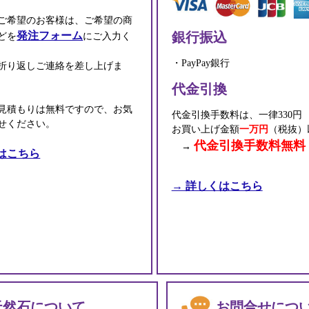
ご希望のお客様は、ご希望の商
銀行振込
発注フォーム
どを
にご入力く
・PayPay銀行
折り返しご連絡を差し上げま
代金引換
見積もりは無料ですので、お気
代金引換手数料は、一律330円
せください。
お買い上げ金額
一万円
（税抜）
代金引換手数料無料
→
はこちら
→ 詳しくはこちら
天然石について
お問合せにつ