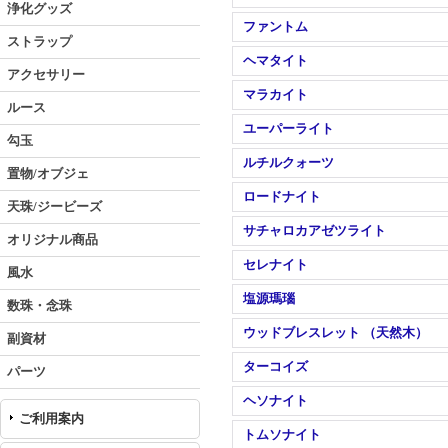
浄化グッズ
ファントム
ストラップ
ヘマタイト
アクセサリー
マラカイト
ルース
ユーパーライト
勾玉
ルチルクォーツ
置物/オブジェ
ロードナイト
天珠/ジービーズ
サチャロカアゼツライト
オリジナル商品
セレナイト
風水
塩源瑪瑙
数珠・念珠
ウッドブレスレット （天然木）
副資材
ターコイズ
パーツ
ヘソナイト
ご利用案内
トムソナイト