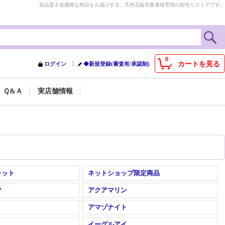
高品質＆低価格な商品をお届けする、天然石販売業者様専用の卸売りストアです。
0
カートを見る
ログイン
◆新規登録(審査有/承認制)
Ｑ&Ａ
実店舗情報
レット
ネットショップ限定商品
ツ
アクアマリン
アマゾナイト
イーグルアイ