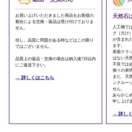
お買い上げいただきました商品をお客様の
天然石
都合による交換・返品は受け付けておりま
人工物で
せん。
ク（欠け
が含まれ
但し、品質に問題がある時などはこの限り
ます。
ではございません。
表面クラ
はない天
品質上の返品・交換の場合は納入後7日以内
不良では
にご返送下さい。
個々の表
また、天
→ 詳しくはこちら
ンクルー
せん。
あらかじ
申し上げ
→ 詳し