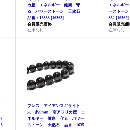
る
カ産 エネルギー 健康 守
エネルギー
る パワーストーン 天然石
ーストーン
品番：16363
[
16363
]
362
[
16362
]
会員販売価格
会員販売価
在庫なし
在庫なし
ト
ブレス アイアンスギライト
産
丸 約9mm 南アフリカ産 エ
ワ
ネルギー 健康 守る パワー
6
ストーン 天然石 品番：1635