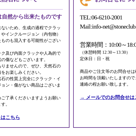
は自然から出来たものです
TEL:06-6210-2001
Mail:info-net@stoneclub
はないため、生成の過程でクラッ
）やインクルージョン（内包物）
たものも混入する可能性がござい
営業時間：10:00～18:0
（休憩時間 12:30～13:30）
ック及び内面クラックや人為的で
定休日：日・祝
然の傷などもございます。
ありませんので、ぜひ、天然石の
商品やご注文等のお問合せは
情をお楽しみください。
お時間を頂戴いたしますので
然石の性質上完全にクラック・イ
連絡の程お願い致します。
ジョン・傷がない商品はございま
→ メールでのお問合せは
めご了承くださいますようお願い
ます。
くはこちら