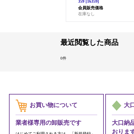
359
[
16359
]
会員販売価格
在庫なし
最近閲覧した商品
0件
お買い物について
大
業者様専用の卸販売です
大口納
おりま
はじめてご利用される方は、「新規登録」