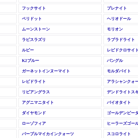
フックサイト
プレナイト
ペリドット
ヘリオドール
ムーンストーン
モリオン
ラピスラズリ
ラブラドライト
ルビー
レピドクロサイ
K2ブルー
バングル
ガーネットインヌーマイト
モルダバイト
レピドライト
アラシャンクォ
リビアングラス
デンドライトス
アグニマニタイト
バイオタイト
ダイヤモンド
ゴールデンピー
ローゾフィア
ヒーラーズゴー
パープルマイカインクォーツ
スコロライト