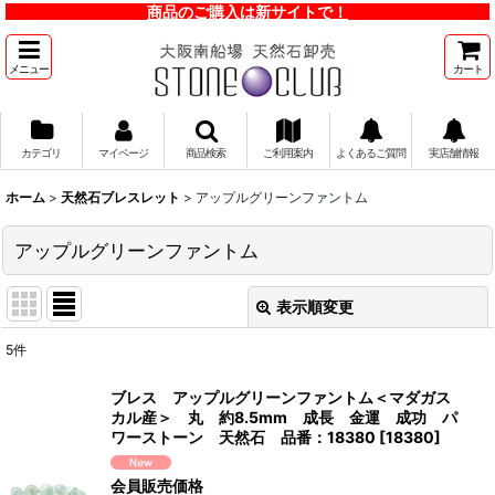
商品のご購入は新サイトで！
メニュー
カート
カテゴリ
マイページ
商品検索
ご利用案内
よくあるご質問
実店舗情報
ホーム
>
天然石ブレスレット
>
アップルグリーンファントム
アップルグリーンファントム
表示順変更
閉じる
5
件
表示数
:
ブレス アップルグリーンファントム＜マダガス
カル産＞ 丸 約8.5mm 成長 金運 成功 パ
並び順
:
ワーストーン 天然石 品番：18380
[
18380
]
会員販売価格
絞り込む