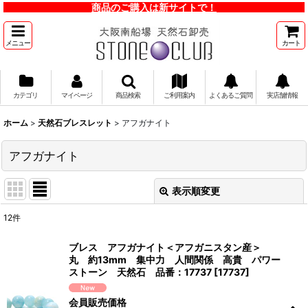
商品のご購入は新サイトで！
メニュー
カート
カテゴリ
マイページ
商品検索
ご利用案内
よくあるご質問
実店舗情報
ホーム
>
天然石ブレスレット
>
アフガナイト
アフガナイト
表示順変更
閉じる
12
件
表示数
:
ブレス アフガナイト＜アフガニスタン産＞
丸 約13mm 集中力 人間関係 高貴 パワー
並び順
:
ストーン 天然石 品番：17737
[
17737
]
会員販売価格
絞り込む