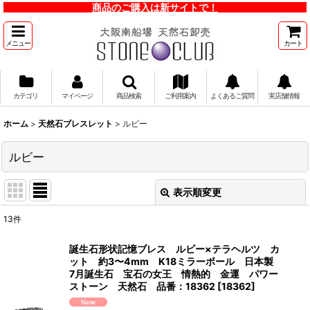
商品のご購入は新サイトで！
メニュー
カート
カテゴリ
マイページ
商品検索
ご利用案内
よくあるご質問
実店舗情報
ホーム
>
天然石ブレスレット
>
ルビー
ルビー
表示順変更
閉じる
13
件
表示数
:
誕生石形状記憶ブレス ルビー×テラヘルツ カ
ット 約3〜4mm K18ミラーボール 日本製
並び順
:
7月誕生石 宝石の女王 情熱的 金運 パワー
ストーン 天然石 品番：18362
[
18362
]
絞り込む