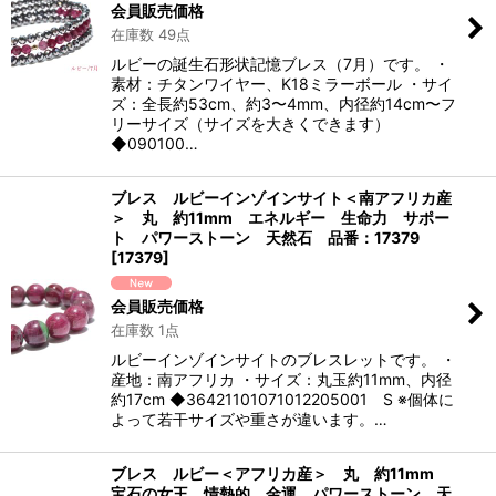
会員販売価格
在庫数 49点
ルビーの誕生石形状記憶ブレス（7月）です。 ・
素材：チタンワイヤー、K18ミラーボール ・サイ
ズ：全長約53cm、約3〜4mm、内径約14cm〜フ
リーサイズ（サイズを大きくできます）
◆090100…
ブレス ルビーインゾインサイト＜南アフリカ産
＞ 丸 約11mm エネルギー 生命力 サポー
ト パワーストーン 天然石 品番：17379
[
17379
]
会員販売価格
在庫数 1点
ルビーインゾインサイトのブレスレットです。 ・
産地：南アフリカ ・サイズ：丸玉約11mm、内径
約17cm ◆36421101071012205001 S ※個体に
よって若干サイズや重さが違います。…
ブレス ルビー＜アフリカ産＞ 丸 約11mm
宝石の女王 情熱的 金運 パワーストーン 天