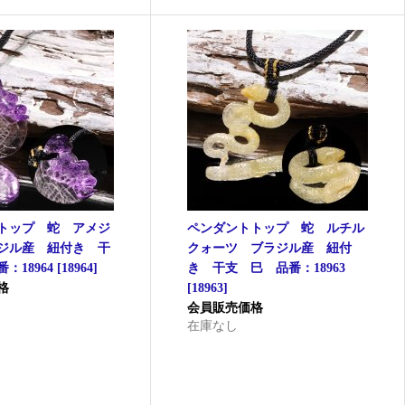
トップ 蛇 アメジ
ペンダントトップ 蛇 ルチル
ジル産 紐付き 干
クォーツ ブラジル産 紐付
：18964
[
18964
]
き 干支 巳 品番：18963
格
[
18963
]
会員販売価格
在庫なし