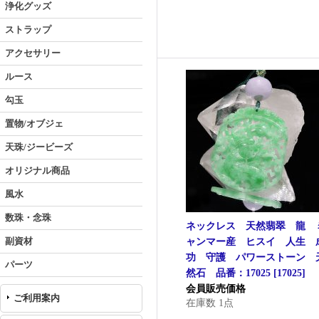
浄化グッズ
ストラップ
アクセサリー
ルース
勾玉
置物/オブジェ
天珠/ジービーズ
オリジナル商品
風水
数珠・念珠
ネックレス 天然翡翠 龍 
副資材
ャンマー産 ヒスイ 人生 
功 守護 パワーストーン 
パーツ
然石 品番：17025
[
17025
]
会員販売価格
ご利用案内
在庫数 1点