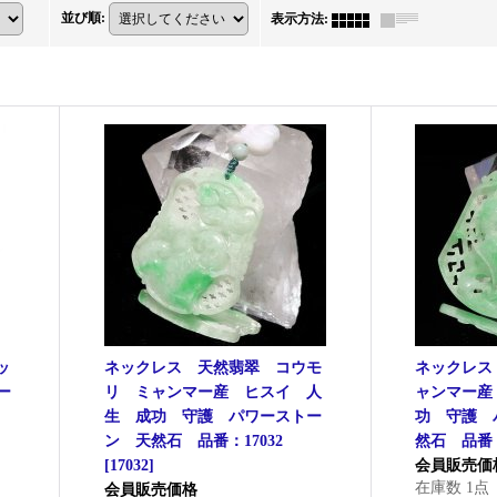
並び順
:
表示方法
:
ッ
ネックレス 天然翡翠 コウモ
ネックレス
ー
リ ミャンマー産 ヒスイ 人
ャンマー産
生 成功 守護 パワーストー
功 守護 
ン 天然石 品番：17032
然石 品番：
[
17032
]
会員販売価
在庫数 1点
会員販売価格