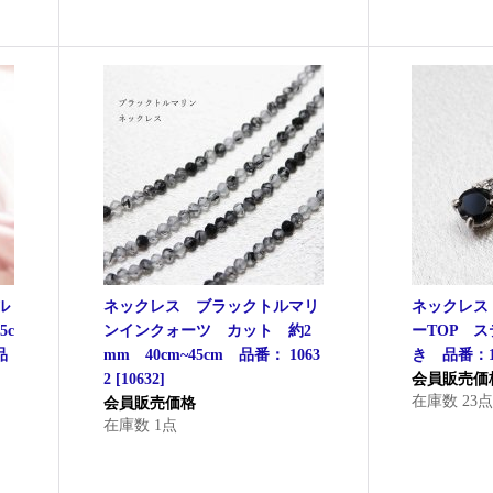
ル
ネックレス ブラックトルマリ
ネックレス
5c
ンインクォーツ カット 約2
ーTOP 
品
mm 40cm~45cm 品番： 1063
き 品番：12
2
[
10632
]
会員販売価
在庫数 23
会員販売価格
在庫数 1点