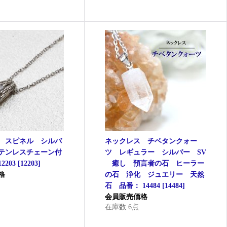
 スピネル シルバ
ネックレス チベタンクォー
ステンレスチェーン付
ツ レギュラー シルバー SV
203
[
12203
]
癒し 預言者の石 ヒーラー
格
の石 浄化 ジュエリー 天然
点
石 品番： 14484
[
14484
]
会員販売価格
在庫数 6点