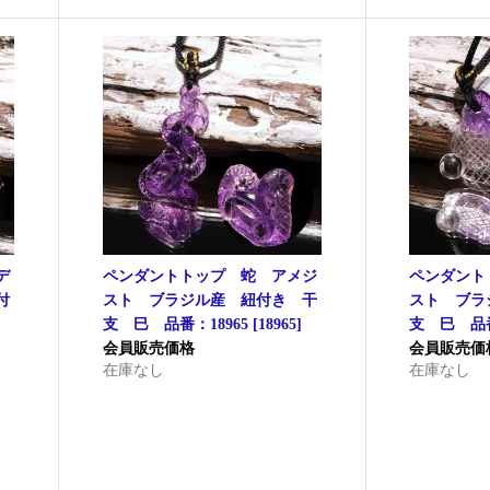
デ
ペンダントトップ 蛇 アメジ
ペンダント
付
スト ブラジル産 紐付き 干
スト ブラ
支 巳 品番：18965
[
18965
]
支 巳 品番
会員販売価格
会員販売価
在庫なし
在庫なし