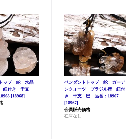
トトップ 蛇 水晶
ペンダントトップ 蛇 ガーデ
産 紐付き 干支
ンクォーツ ブラジル産 紐付
968
[
18968
]
き 干支 巳 品番：18967
格
[
18967
]
会員販売価格
在庫なし