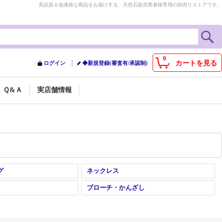
高品質＆低価格な商品をお届けする、天然石販売業者様専用の卸売りストアです。
0
カートを見る
ログイン
◆新規登録(審査有/承認制)
Ｑ&Ａ
実店舗情報
グ
ネックレス
ブローチ・かんざし