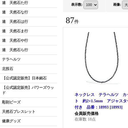
連 天然石た行
表示数
:
画像
:
連 天然石な行
87
件
連 天然石は行
連 天然石ま行
連 天然石や行
連 天然石ら行
テラヘルツ
北投石
【公式認定販売】日本銘石
【公式認定販売】パワーズウッ
ド
ネックレス テラヘルツ カ
ト 約2×1.5mm アジャスタ
彫刻ビーズ
付き 品番：18993
[
18993
]
天然石ブレスレット
会員販売価格
在庫数 18点
健康グッズ