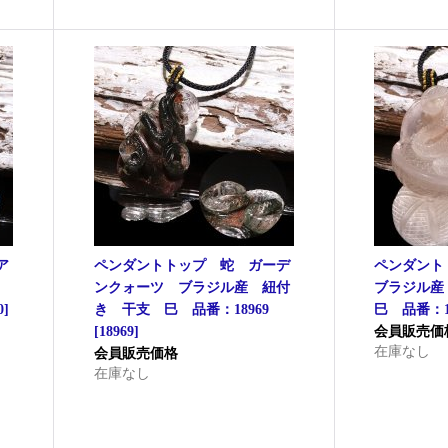
ア
ペンダントトップ 蛇 ガーデ
ペンダン
き
ンクォーツ ブラジル産 紐付
ブラジル
0
]
き 干支 巳 品番：18969
巳 品番：18
[
18969
]
会員販売価
在庫なし
会員販売価格
在庫なし