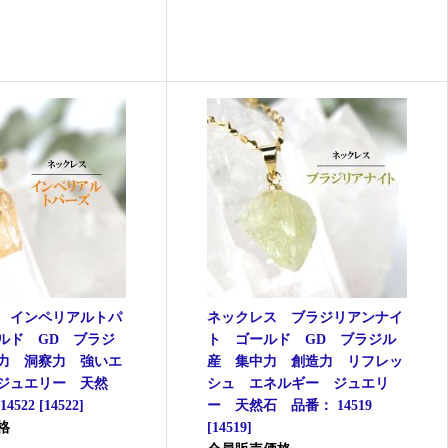
 インペリアルトパ
ネックレス ブラジリアンナイ
ルド GD ブラジ
ト ゴールド GD ブラジル
力 洞察力 強いエ
産 集中力 創造力 リフレッ
ジュエリー 天然
シュ エネルギー ジュエリ
4522
[
14522
]
ー 天然石 品番： 14519
格
[
14519
]