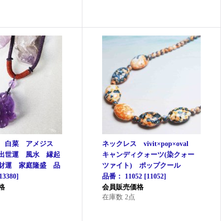
 白菜 アメジス
ネックレス vivit×pop×oval
出世運 風水 縁起
キャンディクォーツ(染クォー
財運 家庭隆盛 品
ツァイト) ポップクール
13380
]
品番： 11052
[
11052
]
格
会員販売価格
在庫数 2点