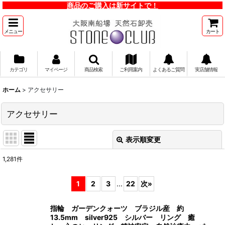
商品のご購入は新サイトで！
メニュー
カート
カテゴリ
マイページ
商品検索
ご利用案内
よくあるご質問
実店舗情報
ホーム
>
アクセサリー
アクセサリー
表示順変更
閉じる
1,281
件
サブカテゴリ
:
1
2
3
...
22
次
»
表示数
:
指輪 ガーデンクォーツ ブラジル産 約
13.5mm silver925 シルバー リング 癒
並び順
: