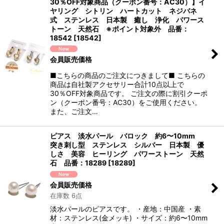
30％OFF対象商品（クーポン番号：AC30）】イ
ヤリング シトリン ハートカット ネジバネ
式 ステンレス 日本製 癒し 浄化 パワース
トーン 天然石 ※ポイント対象外 品番：
18542
[
18542
]
会員販売価格
■こちらの商品のご注文につきまして■ こちらの
商品は自社製アクセサリー合計10点以上で
30％OFF対象商品です。 ご注文の際に割引クーポ
ン（クーポン番号：AC30）をご使用ください。
また、ご注文…
ピアス 淡水パール バロック 約6〜10mm
突き刺し型 ステンレス シルバー 日本製 優
しさ 美容 ヒーリング パワーストーン 天然
石 品番：18289
[
18289
]
会員販売価格
在庫数 6点
淡水パールのピアスです。 ・産地：中国産 ・素
材：ステンレス(金メッキ) ・サイズ：約6〜10mm