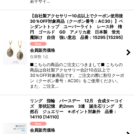
若干サイ…
【自社製アクセサリー10点以上でクーポン使用後
30％OFF対象商品（クーポン番号：AC30）】ペ
ンダントトップ ユーパーライト レース枠 楕
円 ゴールド GD アメリカ産 日本製 蛍光
魔除け 自信 強い意志 品番：15295
[
15295
]
会員販売価格
在庫数 1点
■こちらの商品のご注文につきまして■ こちらの
商品は自社製アクセサリー合計10点以上で
30％OFF対象商品です。 ご注文の際に割引クーポ
ン（クーポン番号：AC30）をご使用ください。
また、ご注文…
リング 指輪 バースデー 12月 合成ターコイ
ズ 形状記憶 約2mm 3連 誕生石リング 天
然石 ジュエリー ※ポイント対象外 品番：
14110
[
14110
]
会員販売価格