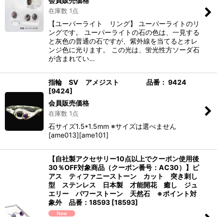
会員販売価格
在庫数 1点
【ユーパーライト リング】 ユーパーライトのリ
ングです。 ユーパーライトの石の色は、一見する
と灰色の普通の石ですが、紫外線を当てるとオレ
ンジ色に光ります。 この光は、蛍光性方ソーダ石
が含まれてい…
指輪 SV アメジスト 品番： 9424
[
9424
]
会員販売価格
在庫数 1点
石サイズ1.5*1.5mm ※サイズは選べません
[ame013][ame101]
【自社製アクセサリー10点以上でクーポン使用後
30％OFF対象商品（クーポン番号：AC30）】ピ
アス ティファニーストーン カット 突き刺し
型 ステンレス 日本製 才能開花 癒し ジュ
エリー パワーストーン 天然石 ※ポイント対
象外 品番：18593
[
18593
]