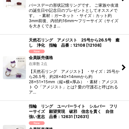
バースデーの形状記憶リングです。 ご家族や友達
の誕生日や記念日のプレゼントとしてオススメで
す。 ・素材：ガーネット ・サイズ：カット約
3mm前後、内径約16mm〜フリーサイズ（サイズ
を大きくできま…
天然石リング アメジスト 25号から26.5号 癒
し 浄化 指輪 品番：12108
[
12108
]
会員販売価格
在庫数 2点
【天然石リング アメジスト】 ・サイズ：25号か
ら26.5号、約28×40×14mmから約
28×51×15mm（縦×横×厚み） ・素材：アメジス
ト ◇「アメジスト」とは? 愛の守護石と呼ばれる
ア…
指輪 リング ユーパーライト シルバー フリ
ーサイズ 願望実現 破邪 信念を貫く 自信
強い意志 品番：12631
[
12631
]