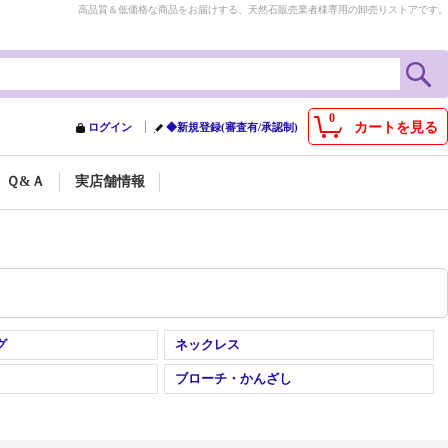
高品質＆低価格な商品をお届けする、天然石販売業者様専用の卸売りストアです。
0
カートを見る
ログイン
◆新規登録(審査有/承認制)
Ｑ&Ａ
実店舗情報
グ
ネックレス
ブローチ・かんざし