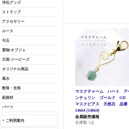
浄化グッズ
ストラップ
アクセサリー
ルース
勾玉
置物/オブジェ
天珠/ジービーズ
オリジナル商品
風水
数珠・念珠
マスクチャーム ハート ア
副資材
ンチュリン ゴールド G
マスクピアス 天然石 品番
パーツ
14664
[
14664
]
会員販売価格
ご利用案内
在庫数 5点