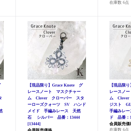
在庫数 6点
グ
【現品限り】Grace Knote グ
【現品限り】G
レースノート マスクチャー
レースノー
タ
ム Clover クローバー スタ
ム Clov
ーローズクォーツ SV ハンド
ジスト G
然
メイド 手編みレース 天然
手編みレー
石 シルバー 品番：13444
ド 品番：13
[
13444
]
会員販売価
在庫数 6点
会員販売価格