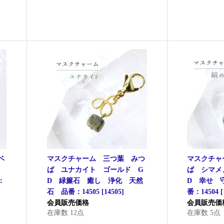
ベ
マスクチャーム 三つ葉 みつ
マスクチャ
D
ば ユナカイト ゴールド G
ば シマメ
：
D 緑簾石 癒し 浄化 天然
D 幸せ 
石 品番：14505
[
14505
]
番：14504
[
会員販売価格
会員販売価
在庫数 12点
在庫数 5点