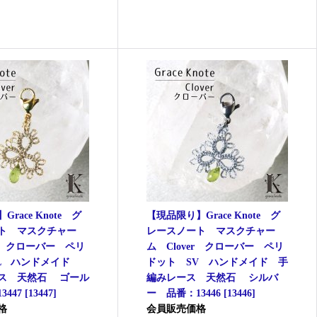
race Knote グ
【現品限り】Grace Knote グ
ト マスクチャー
レースノート マスクチャー
er クローバー ペリ
ム Clover クローバー ペリ
L ハンドメイド
ドット SV ハンドメイド 手
ス 天然石 ゴール
編みレース 天然石 シルバ
447
[
13447
]
ー 品番：13446
[
13446
]
格
会員販売価格