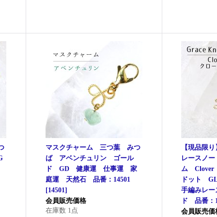
つ
マスクチャーム 三つ葉 みつ
【現品限り】G
G
ば アベンチュリン ゴール
レースノー
功
ド GD 健康運 仕事運 家
ム Clov
庭運 天然石 品番：14501
ドット G
[
14501
]
手編みレー
会員販売価格
ド 品番：13
在庫数 1点
会員販売価