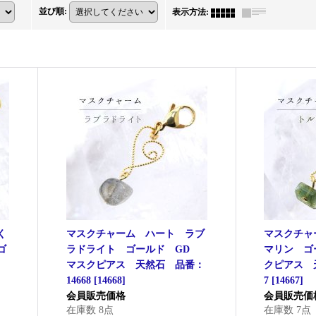
並び順
:
表示方法
:
く
マスクチャーム ハート ラブ
マスクチャ
ゴ
ラドライト ゴールド GD
マリン ゴ
ス
マスクピアス 天然石 品番：
クピアス 天
14668
[
14668
]
7
[
14667
]
会員販売価格
会員販売価
在庫数 8点
在庫数 7点