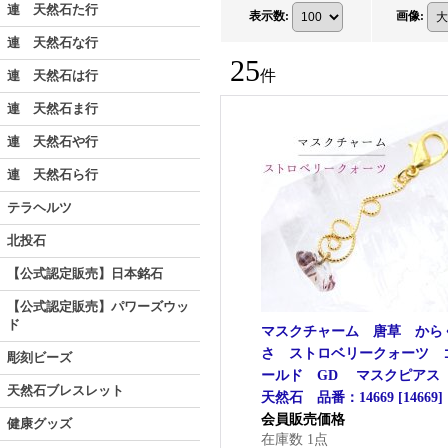
連 天然石た行
表示数
:
画像
:
連 天然石な行
25
件
連 天然石は行
連 天然石ま行
連 天然石や行
連 天然石ら行
テラヘルツ
北投石
【公式認定販売】日本銘石
【公式認定販売】パワーズウッ
ド
マスクチャーム 唐草 から
さ ストロベリークォーツ 
彫刻ビーズ
ールド GD マスクピア
天然石ブレスレット
天然石 品番：14669
[
14669
]
会員販売価格
健康グッズ
在庫数 1点