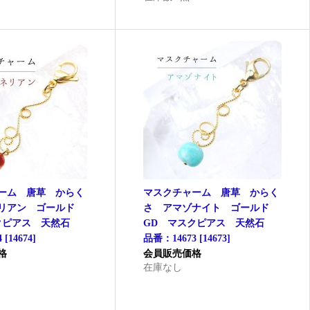
ーム 唐草 からく
マスクチャーム 唐草 からく
ネリアン ゴールド
さ アマゾナイト ゴールド
クピアス 天然石
GD マスクピアス 天然石
4
[
14674
]
品番：14673
[
14673
]
格
会員販売価格
在庫なし