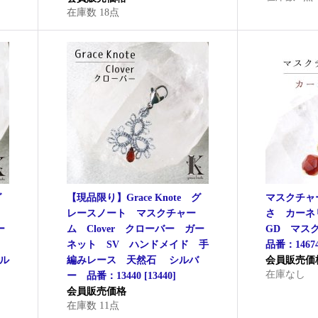
在庫数 18点
グ
【現品限り】Grace Knote グ
マスクチャ
レースノート マスクチャー
さ カー
ー
ム Clover クローバー ガー
GD マス
ネット SV ハンドメイド 手
品番：1467
ル
編みレース 天然石 シルバ
会員販売価
在庫なし
ー 品番：13440
[
13440
]
会員販売価格
在庫数 11点