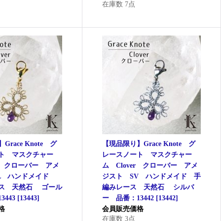
在庫数 7点
race Knote グ
【現品限り】Grace Knote グ
ト マスクチャー
レースノート マスクチャー
er クローバー アメ
ム Clover クローバー アメ
L ハンドメイド
ジスト SV ハンドメイド 手
ス 天然石 ゴール
編みレース 天然石 シルバ
443
[
13443
]
ー 品番：13442
[
13442
]
格
会員販売価格
在庫数 3点