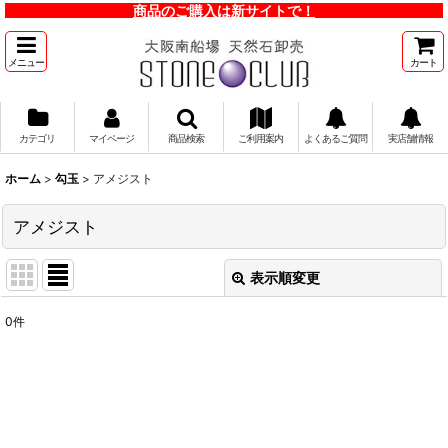
商品のご購入は新サイトで！
メニュー
カート
カテゴリ
マイページ
商品検索
ご利用案内
よくあるご質問
実店舗情報
ホーム
>
勾玉
>
アメジスト
アメジスト
表示順変更
閉じる
0
件
表示数
:
並び順
:
絞り込む