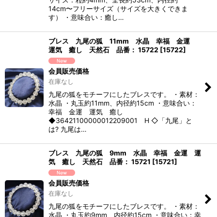
14cm〜フリーサイズ（サイズを大きくできま
す） ・意味合い：癒し…
ブレス 九尾の狐 11mm 水晶 幸福 金運
運気 癒し 天然石 品番： 15722
[
15722
]
会員販売価格
在庫なし
九尾の狐をモチーフにしたブレスです。 ・素材：
水晶 ・丸玉約11mm、内径約15cm ・意味合い：
幸福 金運 運気 癒し
◆36421100000012209001 H ◇「九尾」と
は? 九尾は…
ブレス 九尾の狐 9mm 水晶 幸福 金運 運
気 癒し 天然石 品番： 15721
[
15721
]
会員販売価格
在庫なし
九尾の狐をモチーフにしたブレスです。 ・素材：
水晶 ・丸玉約9mm、内径約15cm ・意味合い：幸