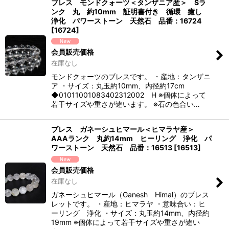
ブレス モンドクォーツ＜タンザニア産＞ Sラ
ンク 丸 約10mm 証明書付き 循環 癒し
浄化 パワーストーン 天然石 品番：16724
[
16724
]
会員販売価格
在庫なし
モンドクォーツのブレスです。 ・産地：タンザニ
ア ・サイズ：丸玉約10mm、内径約17cm
◆01011001083402312002 H ※個体によって
若干サイズや重さが違います。 ※石の色合い…
ブレス ガネーシュヒマール＜ヒマラヤ産＞
AAAランク 丸約14mm ヒーリング 浄化 パ
ワーストーン 天然石 品番：16513
[
16513
]
会員販売価格
在庫なし
ガネーシュヒマール（Ganesh Himal）のブレス
レットです。 ・産地：ヒマラヤ ・意味合い：ヒ
ーリング 浄化 ・サイズ：丸玉約14mm、内径約
19mm ※個体によって若干サイズや重さが違い