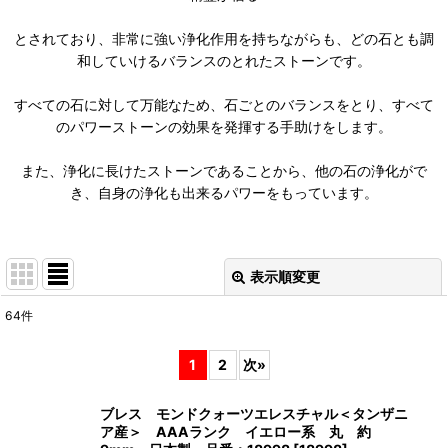
とされており、非常に強い浄化作用を持ちながらも、どの石とも調
和していけるバランスのとれたストーンです。
すべての石に対して万能なため、石ごとのバランスをとり、すべて
のパワーストーンの効果を発揮する手助けをします。
また、浄化に長けたストーンであることから、他の石の浄化がで
き、自身の浄化も出来るパワーをもっています。
表示順変更
閉じる
64
件
表示数
:
1
2
次
»
並び順
:
ブレス モンドクォーツエレスチャル＜タンザニ
ア産＞ AAAランク イエロー系 丸 約
絞り込む