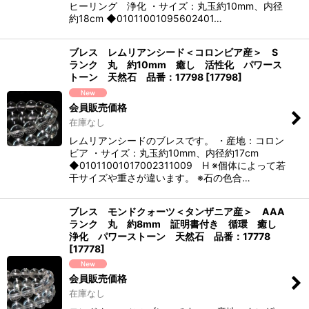
ヒーリング 浄化 ・サイズ：丸玉約10mm、内径
約18cm ◆01011001095602401…
ブレス レムリアンシード＜コロンビア産＞ S
ランク 丸 約10mm 癒し 活性化 パワース
トーン 天然石 品番：17798
[
17798
]
会員販売価格
在庫なし
レムリアンシードのブレスです。 ・産地：コロン
ビア ・サイズ：丸玉約10mm、内径約17cm
◆01011001017002311009 H ※個体によって若
干サイズや重さが違います。 ※石の色合…
ブレス モンドクォーツ＜タンザニア産＞ AAA
ランク 丸 約8mm 証明書付き 循環 癒し
浄化 パワーストーン 天然石 品番：17778
[
17778
]
会員販売価格
在庫なし