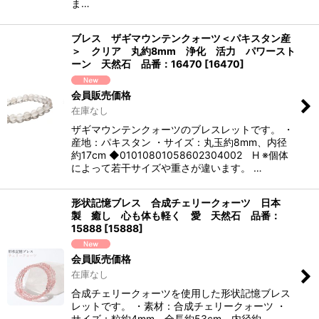
ま…
ブレス ザギマウンテンクォーツ＜パキスタン産
＞ クリア 丸約8mm 浄化 活力 パワースト
ーン 天然石 品番：16470
[
16470
]
会員販売価格
在庫なし
ザギマウンテンクォーツのブレスレットです。 ・
産地：パキスタン ・サイズ：丸玉約8mm、内径
約17cm ◆01010801058602304002 H ※個体
によって若干サイズや重さが違います。 …
形状記憶ブレス 合成チェリークォーツ 日本
製 癒し 心も体も軽く 愛 天然石 品番：
15888
[
15888
]
会員販売価格
在庫なし
合成チェリークォーツを使用した形状記憶ブレス
レットです。 ・素材：合成チェリークォーツ ・
サイズ：粒約4mm、全長約53cm、内径約