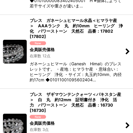
◆01010000083402405001 H ※個体によって
若干サイズや重さが違いま…
ブレス ガネーシュヒマール水晶＜ヒマラヤ産
＞ AAAランク 丸 約10mm ヒーリング 浄
化 パワーストーン 天然石 品番：17802
[
17802
]
会員販売価格
在庫数 12点
ガネーシュヒマール（Ganesh Himal）のブレス
レットです。 ・産地：ヒマラヤ産 ・意味合い：
ヒーリング 浄化 ・サイズ：丸玉約10mm、内径
約17cm ◆01011001095602404…
ブレス ザギマウンテンクォーツ＜パキスタン産
＞ 白 丸 約12mm 証明書付き 浄化 活
力 パワーストーン 天然石 品番：16730
[
16730
]
会員販売価格
在庫数 3点