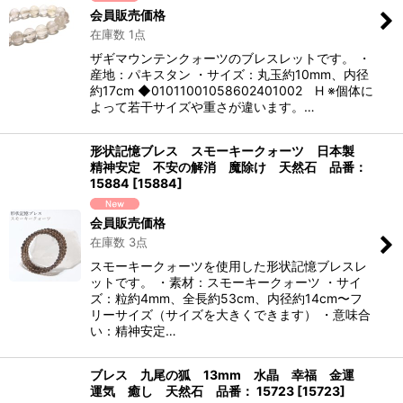
会員販売価格
在庫数 1点
ザギマウンテンクォーツのブレスレットです。 ・
産地：パキスタン ・サイズ：丸玉約10mm、内径
約17cm ◆01011001058602401002 H ※個体に
よって若干サイズや重さが違います。…
形状記憶ブレス スモーキークォーツ 日本製
精神安定 不安の解消 魔除け 天然石 品番：
15884
[
15884
]
会員販売価格
在庫数 3点
スモーキークォーツを使用した形状記憶ブレスレ
ットです。 ・素材：スモーキークォーツ ・サイ
ズ：粒約4mm、全長約53cm、内径約14cm〜フ
リーサイズ（サイズを大きくできます） ・意味合
い：精神安定…
ブレス 九尾の狐 13mm 水晶 幸福 金運
運気 癒し 天然石 品番： 15723
[
15723
]