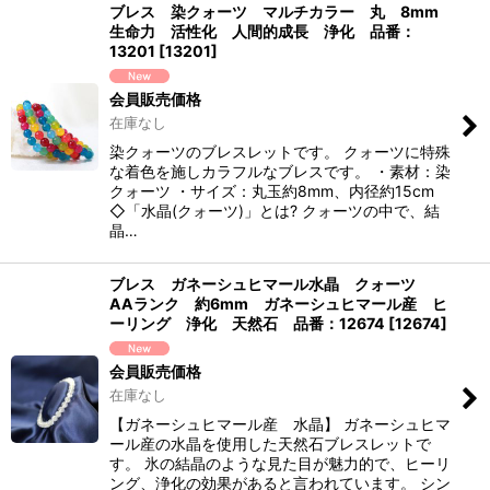
ブレス 染クォーツ マルチカラー 丸 8mm
生命力 活性化 人間的成長 浄化 品番：
13201
[
13201
]
会員販売価格
在庫なし
染クォーツのブレスレットです。 クォーツに特殊
な着色を施しカラフルなブレスです。 ・素材：染
クォーツ ・サイズ：丸玉約8mm、内径約15cm
◇「水晶(クォーツ)」とは? クォーツの中で、結
晶…
ブレス ガネーシュヒマール水晶 クォーツ
AAランク 約6mm ガネーシュヒマール産 ヒ
ーリング 浄化 天然石 品番：12674
[
12674
]
会員販売価格
在庫なし
【ガネーシュヒマール産 水晶】 ガネーシュヒマ
ール産の水晶を使用した天然石ブレスレットで
す。 氷の結晶のような見た目が魅力的で、ヒーリ
ング、浄化の効果があると言われています。 シン