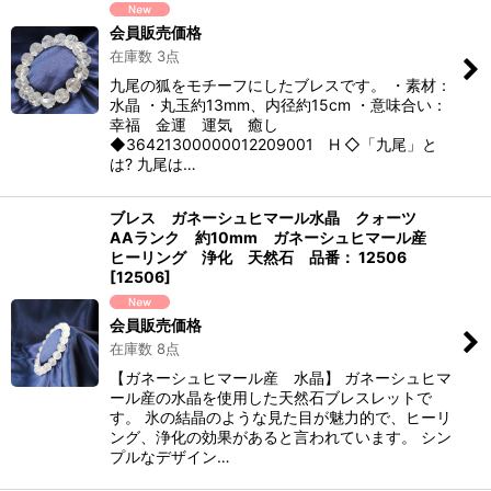
会員販売価格
在庫数 3点
九尾の狐をモチーフにしたブレスです。 ・素材：
水晶 ・丸玉約13mm、内径約15cm ・意味合い：
幸福 金運 運気 癒し
◆36421300000012209001 H ◇「九尾」と
は? 九尾は…
ブレス ガネーシュヒマール水晶 クォーツ
AAランク 約10mm ガネーシュヒマール産
ヒーリング 浄化 天然石 品番： 12506
[
12506
]
会員販売価格
在庫数 8点
【ガネーシュヒマール産 水晶】 ガネーシュヒマ
ール産の水晶を使用した天然石ブレスレットで
す。 氷の結晶のような見た目が魅力的で、ヒーリ
ング、浄化の効果があると言われています。 シン
プルなデザイン…