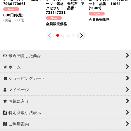
7966
[
7966
]
ーツ 素材 天然石 ア
ット 品番： 11961
クセサリー 品番：
[
11961
]
7381
[
7381
]
600
円
(税別)
会員販売価格
(
税込
:
660
円
)
会員販売価格
最近閲覧した商品
ホーム
ショッピングカート
マイページ
お気に入り
特定商取引法表示
ご利用案内