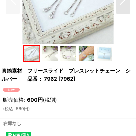
真鍮素材 フリースライド ブレスレットチェーン シ
ルバー 品番： 7962
[
7962
]
販売価格
:
600
円
(税別)
(
税込
:
660
円
)
在庫なし