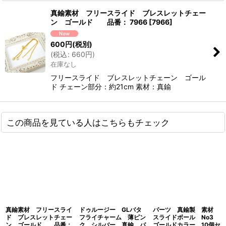
真鍮素材 フリースライド ブレスレットチェー
ン ゴールド 品番： 7966
[
7966
]
600
円
(税別)
(
税込
:
660
円
)
在庫なし
フリースライド ブレスレットチェーン ゴール
ド チェーン部分：約21cm 素材：真鍮
この商品を見ている人はこちらもチェック
真鍮素材 フリースライ
ドゥルージー GLバタ
パーツ 真鍮製 素材
ド ブレスレットチェー
フライチャーム 薄ピン
スライドボール No3
ン ゴールド 品番：
ク シルバー 真鍮 パ
ゴールドカラー 10個セ