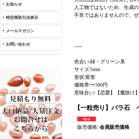
お知らせ
人工物ではないため、生成の
不良ではありませんので、ぜ
特定商取引法表示
メールマガジン
お問い合わせ
-----
色合い/緑・グリーン系
サイズ/5mm
形状/変形
価格帯/〜500円
意味合い/【恋愛】【魔除け
【一粒売り】バラ石 ペ
販売価格
:
会員販売価格