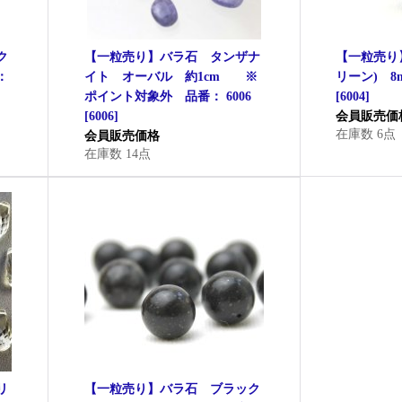
ク
【一粒売り】バラ石 タンザナ
【一粒売り
：
イト オーバル 約1cm ※
リーン) 8
ポイント対象外 品番： 6006
[
6004
]
[
6006
]
会員販売価
在庫数 6点
会員販売価格
在庫数 14点
リ
【一粒売り】バラ石 ブラック