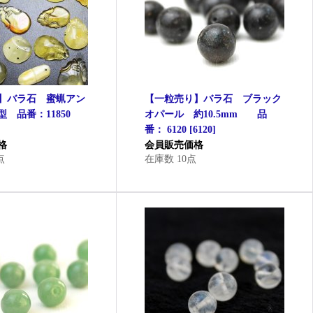
】バラ石 蜜蝋アン
【一粒売り】バラ石 ブラック
 品番：11850
オパール 約10.5mm 品
番： 6120
[
6120
]
格
会員販売価格
点
在庫数 10点