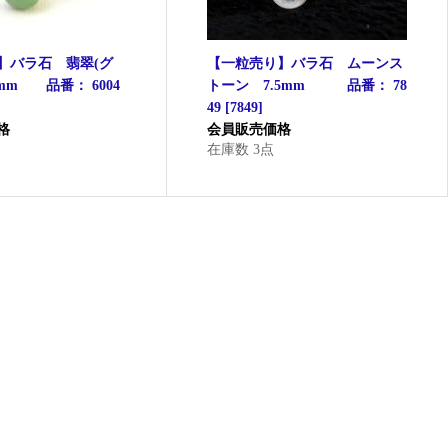
】バラ石 翡翠(グ
【一粒売り】バラ石 ムーンス
mm 品番： 6004
トーン 7.5mm 品番： 78
49
[
7849
]
格
会員販売価格
在庫数 3点