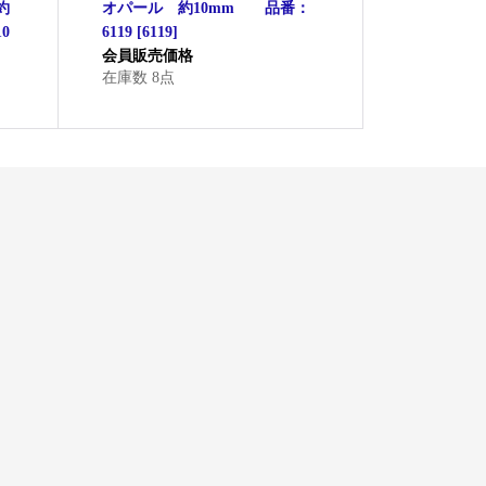
約
オパール 約10mm 品番：
0
6119
[
6119
]
会員販売価格
在庫数 8点