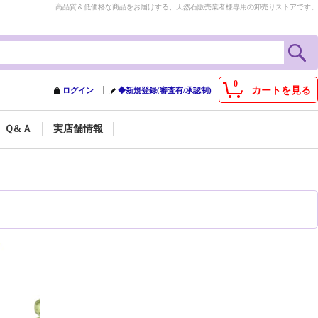
高品質＆低価格な商品をお届けする、天然石販売業者様専用の卸売りストアです。
0
カートを見る
ログイン
◆新規登録(審査有/承認制)
Ｑ&Ａ
実店舗情報