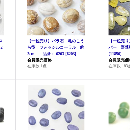
ス
【一粒売り】バラ石 亀のこう
【一粒売り
2
ら型 フォッシルコーラル 約
バー 野菜型
2cm 品番： 6203
[
6203
]
[
11850
]
会員販売価格
会員販売価
在庫数 1点
在庫数 183