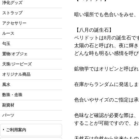
浄化グッズ
ストラップ
暗い場所でも色合いをみせ、
アクセサリー
【八月の誕生石】
ルース
ペリドットは8月の誕生石で
勾玉
太陽の石と呼ばれ、夜に輝き
どんな時も明るい感情を呼び
置物/オブジェ
天珠/ジービーズ
鉱物学ではオリビンと呼ばれ
オリジナル商品
在庫からランダムに発送しま
風水
数珠・念珠
色合いやサイズのご指定は承
副資材
色味など確認が必要な際は、
パーツ
することが可能ですので、お
ご利用案内
天然石は自然から出来たもの