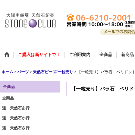
ご購入は新サイトで！
ご利用案内
全商品
新商品
ホーム
>
パーツ
>
天然石ビーズ/一粒売り
>
【一粒売り】バラ石 ペリドット
全商品
【一粒売り】バラ石 ペリドッ
全商品
連 天然石あ行
連 天然石か行
連 天然石さ行