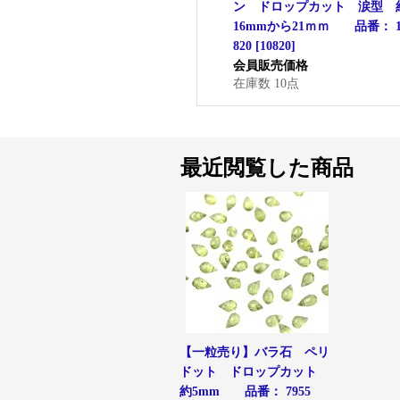
ン ドロップカット 涙型 
16mmから21ｍｍ 品番： 1
820
[
10820
]
会員販売価格
在庫数 10点
最近閲覧した商品
【一粒売り】バラ石 ペリ
ドット ドロップカット
約5mm 品番： 7955