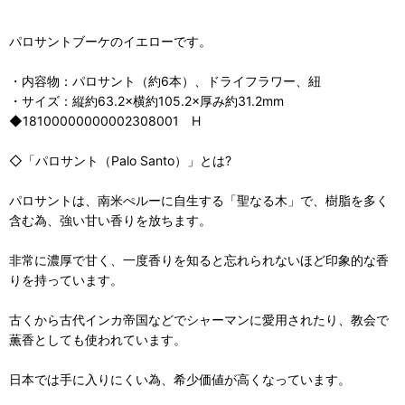
パロサントブーケのイエローです。
・内容物：パロサント（約6本）、ドライフラワー、紐
・サイズ：縦約63.2×横約105.2×厚み約31.2mm
◆18100000000002308001 H
◇「パロサント（Palo Santo）」とは?
パロサントは、南米ぺルーに自生する「聖なる木」で、樹脂を多く
含む為、強い甘い香りを放ちます。
非常に濃厚で甘く、一度香りを知ると忘れられないほど印象的な香
りを持っています。
古くから古代インカ帝国などでシャーマンに愛用されたり、教会で
薫香としても使われています。
日本では手に入りにくい為、希少価値が高くなっています。