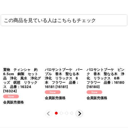
この商品を見ている人はこちらもチェック
置物 ティンシャ 約
パロサントブーケ パー
パロサントブーケ ピン
6.5cm 銅製 セット
プル 香木 聖なる木
ク 香木 聖なる木 浄
品 浄化 風水 浄化グ
浄化 リラックス 6
化 リラックス 6本
ッズ 瞑想 リラック
本 フラワー 品番：
フラワー 品番：16180
ス 品番：16324
16181
[
16181
]
[
16180
]
[
16324
]
会員販売価格
会員販売価格
会員販売価格