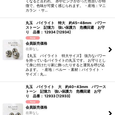
くなると言われ、 赤やピンクがかった色合いが特
徴で、色味が可愛く感じられます。 ・産地：マニ
カラン ・サ…
丸玉 パイライト 特大 約45~48mm パワー
ストーン 記憶力 強い保護力 危機回避 お守
り 品番： 12934
[
12934
]
会員販売価格
在庫なし
【丸玉 パイライト 特大サイズ】 強力なパワー
を持っているパイライトの丸玉です。 お守りとし
て身に付けたり家に飾ったりすると運気を呼び込
みます。 ・産地：ペルー ・素材：パイライト ・
サイズ：丸…
丸玉 パイライト 大 約40~43mm パワース
トーン 記憶力 強い保護力 危機回避 お守
り 品番： 12933
[
12933
]
会員販売価格
在庫なし