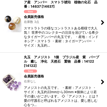
ア産 アンバー スマトラ琥珀 植物の化石 品
番：14637
[
14637
]
会員販売価格
在庫数 3点
スマトラトラの様なコントラストある模様で大人
気！ 世界中のコレクターの注目を浴びている希少
なタイガーアンバーの丸玉です。 ・産地：インド
ネシア・スマトラ ・素材：タイガーアンバー ・
サイズ：丸玉約…
丸玉 アメジスト 1個 ブラジル産 紫 パープ
ル 癒し 浄化 天然石 置物 品番：14122
[
14122
]
会員販売価格
在庫なし
アメジストの丸玉です。 ・素材：アメジスト ・
サイズ：丸玉約22mmから30mm ※個体により若
干の違いがございます。 ◇「アメジスト」とは？
愛の守護石と呼ばれるアメジストは、愛し慈しむ
心をつ…