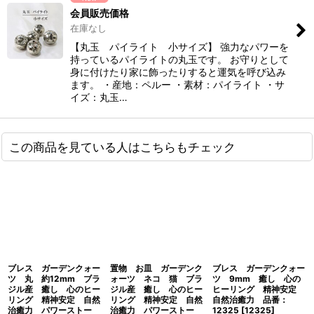
会員販売価格
在庫なし
【丸玉 パイライト 小サイズ】 強力なパワーを
持っているパイライトの丸玉です。 お守りとして
身に付けたり家に飾ったりすると運気を呼び込み
ます。 ・産地：ペルー ・素材：パイライト ・サ
イズ：丸玉…
この商品を見ている人はこちらもチェック
ブレス ガーデンクォー
置物 お皿 ガーデンク
ブレス ガーデンクォー
ツ 丸 約12mm ブラ
ォーツ ネコ 猫 ブラ
ツ 9mm 癒し 心の
ジル産 癒し 心のヒー
ジル産 癒し 心のヒー
ヒーリング 精神安定
リング 精神安定 自然
リング 精神安定 自然
自然治癒力 品番：
治癒力 パワーストー
治癒力 パワーストー
12325
[
12325
]