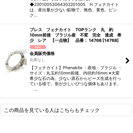
◆23010053064302201005 H フェナカイト
は、産出量が少ない鉱物で、無色、黄色、ピン
ク…
ブレス フェナカイト TOPランク 丸 約
10mm前後 ブラジル産 不変 完全 達成 希
少 レア 【一点物】 品番： 14768
[
14768
]
会員販売価格
在庫なし
【フェナカイト】Phenakite ・産地：ブラジル ・
サイズ：丸玉約10mm前後、内径約16mm ※大変
希少な石の為、少ない原石からビーズ生成を行っ
ている様で、形が少しいびつな個体もあります。
…
この商品を見ている人はこちらもチェック