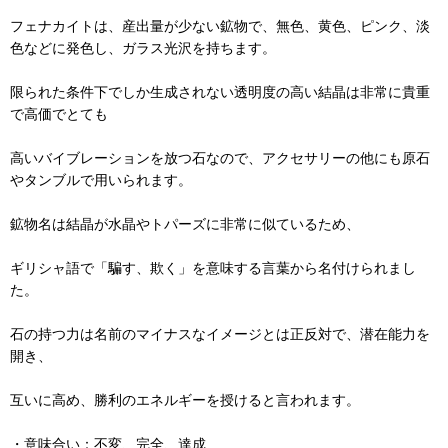
フェナカイトは、産出量が少ない鉱物で、無色、黄色、ピンク、淡
色などに発色し、ガラス光沢を持ちます。
限られた条件下でしか生成されない透明度の高い結晶は非常に貴重
で高価でとても
高いバイブレーションを放つ石なので、アクセサリーの他にも原石
やタンブルで用いられます。
鉱物名は結晶が水晶やトパーズに非常に似ているため、
ギリシャ語で「騙す、欺く」を意味する言葉から名付けられまし
た。
石の持つ力は名前のマイナスなイメージとは正反対で、潜在能力を
開き、
互いに高め、勝利のエネルギーを授けると言われます。
・意味合い：不変、完全、達成