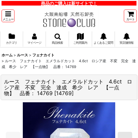
商品のご購入は新サイトで！
メニュー
カート
カテゴリ
マイページ
商品検索
ご利用案内
よくあるご質問
実店舗情報
ホーム
>
ルース
>
フェナカイト
>
ルース フェナカイト エメラルドカット 4.6ct ロシア産 不変 完全 達
成 希少 レア 【一点物】 品番： 14769
ルース フェナカイト エメラルドカット 4.6ct ロ
シア産 不変 完全 達成 希少 レア 【一点
物】 品番： 14769
[
14769
]