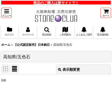
商品のご購入は新サイトで！
メニュー
カート
カテゴリ
マイページ
商品検索
ご利用案内
よくあるご質問
実店舗情報
ホーム
>
【公式認定販売】日本銘石
>
高知県/五色石
高知県/五色石
表示順変更
閉じる
0
件
表示数
:
並び順
:
絞り込む