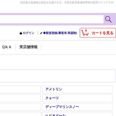
高品質＆低価格な商品をお届けする、天然石販売業者様専用の卸売りストアです。
0
カートを見る
ログイン
◆新規登録(審査有/承認制)
Ｑ&Ａ
実店舗情報
アメトリン
クォーツ
ディープマリンスノー
ヘリオドール