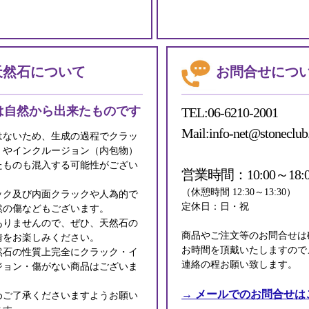
天然石について
お問合せにつ
は自然から出来たものです
TEL:06-6210-2001
Mail:info-net@stoneclub
はないため、生成の過程でクラッ
）やインクルージョン（内包物）
たものも混入する可能性がござい
営業時間：10:00～18:0
（休憩時間 12:30～13:30）
ック及び内面クラックや人為的で
定休日：日・祝
然の傷などもございます。
ありませんので、ぜひ、天然石の
商品やご注文等のお問合せは
情をお楽しみください。
お時間を頂戴いたしますので
然石の性質上完全にクラック・イ
連絡の程お願い致します。
ジョン・傷がない商品はございま
→ メールでのお問合せは
めご了承くださいますようお願い