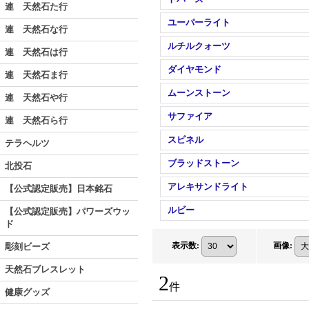
連 天然石た行
ユーパーライト
連 天然石な行
ルチルクォーツ
連 天然石は行
ダイヤモンド
連 天然石ま行
ムーンストーン
連 天然石や行
サファイア
連 天然石ら行
スピネル
テラヘルツ
ブラッドストーン
北投石
アレキサンドライト
【公式認定販売】日本銘石
ルビー
【公式認定販売】パワーズウッ
ド
表示数
:
画像
:
彫刻ビーズ
天然石ブレスレット
2
件
健康グッズ