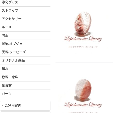
浄化グッズ
ストラップ
アクセサリー
ルース
勾玉
置物/オブジェ
天珠/ジービーズ
オリジナル商品
風水
数珠・念珠
副資材
パーツ
ご利用案内