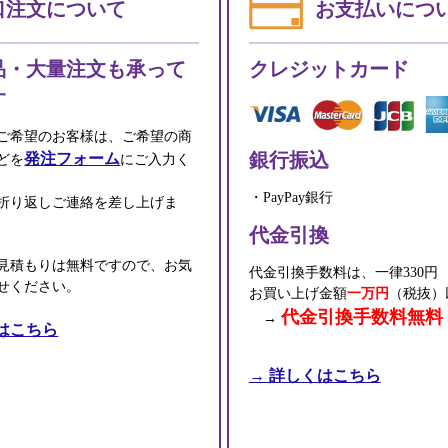
口注文について
お支払いにつ
品・大量注文も承って
クレジットカード
す
ご希望のお客様は、ご希望の商
銀行振込
発注フォーム
どを
にご入力く
・PayPay銀行
折り返しご連絡を差し上げま
代金引換
見積もりは無料ですので、お気
代金引換手数料は、一律330円
せください。
お買い上げ金額
一万円
（税抜）
代金引換手数料無料
→
はこちら
→ 詳しくはこちら