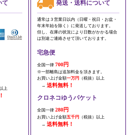
いて
発送・送料について
通常は３営業日以内（日曜・祝日・お盆・
年末年始を除く）に発送しております。
但し、在庫の状況により日数がかかる場合
は別途ご連絡させて頂いております。
宅急便
700円
全国一律
※一部離島は追加料金を頂きます。
お買い上げ金額
一万円
（税抜）以上
送料無料！
→
以上
！
クロネコゆうパケット
280円
全国一律
お買い上げ金額
五千円
（税抜）以上
送料無料！
→