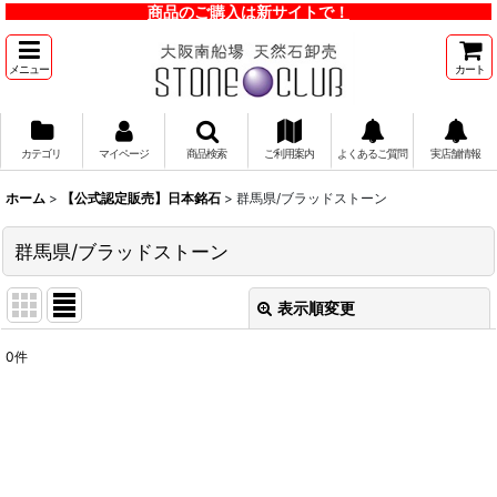
商品のご購入は新サイトで！
メニュー
カート
カテゴリ
マイページ
商品検索
ご利用案内
よくあるご質問
実店舗情報
ホーム
>
【公式認定販売】日本銘石
>
群馬県/ブラッドストーン
群馬県/ブラッドストーン
表示順変更
閉じる
0
件
表示数
:
並び順
:
絞り込む