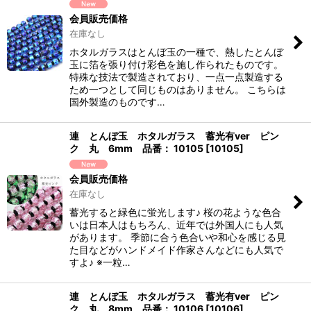
会員販売価格
在庫なし
ホタルガラスはとんぼ玉の一種で、熱したとんぼ
玉に箔を張り付け彩色を施し作られたものです。
特殊な技法で製造されており、一点一点製造する
ため一つとして同じものはありません。 こちらは
国外製造のものです…
連 とんぼ玉 ホタルガラス 蓄光有ver ピン
ク 丸 6mm 品番： 10105
[
10105
]
会員販売価格
在庫なし
蓄光すると緑色に蛍光します♪ 桜の花ような色合
いは日本人はもちろん、近年では外国人にも人気
があります。 季節に合う色合いや和心を感じる見
た目などがハンドメイド作家さんなどにも人気で
すよ♪ ※一粒…
連 とんぼ玉 ホタルガラス 蓄光有ver ピン
ク 丸 8mm 品番： 10106
[
10106
]