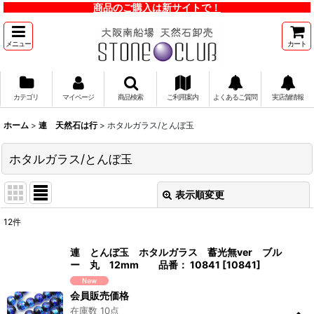
商品のご購入は新サイトで！
メニュー
カート
カテゴリ
マイページ
商品検索
ご利用案内
よくあるご質問
実店舗情報
ホーム
>
連 天然石は行
>
ホタルガラス/とんぼ玉
ホタルガラス/とんぼ玉
表示順変更
閉じる
12
件
表示数
:
連 とんぼ玉 ホタルガラス 蓄光無ver ブル
ー 丸 12mm 品番： 10841
[
10841
]
並び順
:
会員販売価格
在庫数 10点
絞り込む