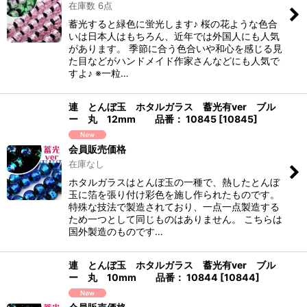
在庫数 6点
蓄光すると緑色に蛍光します♪ 桜の花ような色合
いは日本人はもちろん、近年では外国人にも人気
があります。 季節に合う色合いや和心を感じる見
た目などがハンドメイド作家さんなどにも人気で
すよ♪ ※一粒…
連 とんぼ玉 ホタルガラス 蓄光有ver ブル
ー 丸 12mm 品番： 10845
[
10845
]
会員販売価格
在庫なし
ホタルガラスはとんぼ玉の一種で、熱したとんぼ
玉に箔を張り付け彩色を施し作られたものです。
特殊な技法で製造されており、一点一点製造する
ため一つとして同じものはありません。 こちらは
国外製造のものです…
連 とんぼ玉 ホタルガラス 蓄光有ver ブル
ー 丸 10mm 品番： 10844
[
10844
]