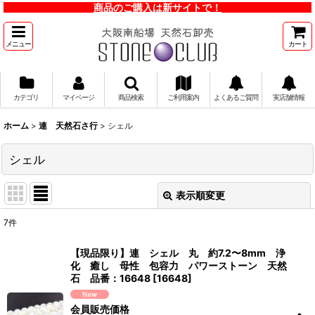
商品のご購入は新サイトで！
メニュー
カート
カテゴリ
マイページ
商品検索
ご利用案内
よくあるご質問
実店舗情報
ホーム
>
連 天然石さ行
>
シェル
シェル
表示順変更
閉じる
7
件
表示数
:
【現品限り】連 シェル 丸 約7.2〜8mm 浄
化 癒し 母性 包容力 パワーストーン 天然
並び順
:
石 品番：16648
[
16648
]
会員販売価格
絞り込む