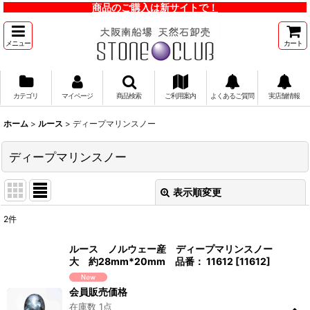
商品のご購入は新サイトで！
メニュー
カート
カテゴリ
マイページ
商品検索
ご利用案内
よくあるご質問
実店舗情報
ホーム
>
ルース
>
ディープマリンスノー
ディープマリンスノー
表示順変更
閉じる
2
件
表示数
:
ルース ノルウェー産 ディープマリンスノー
大 約28mm*20mm 品番： 11612
[
11612
]
並び順
:
会員販売価格
在庫数 1点
絞り込む