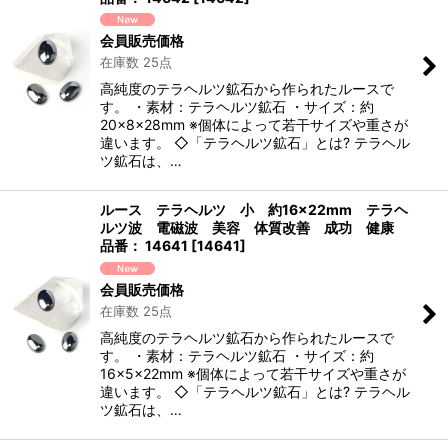
会員販売価格
在庫数 25点
高純度のテラヘルツ鉱石から作られたルースで
す。 ・素材：テラヘルツ鉱石 ・サイズ：約
20×8×28mm ※個体によって若干サイズや重さが
違います。 ◇「テラヘルツ鉱石」とは? テラヘル
ツ鉱石は、…
ルース テラヘルツ 小 約16×22mm テラヘ
ルツ波 電磁波 美容 体質改善 成功 健康
品番： 14641
[
14641
]
会員販売価格
在庫数 25点
高純度のテラヘルツ鉱石から作られたルースで
す。 ・素材：テラヘルツ鉱石 ・サイズ：約
16×5×22mm ※個体によって若干サイズや重さが
違います。 ◇「テラヘルツ鉱石」とは? テラヘル
ツ鉱石は、…